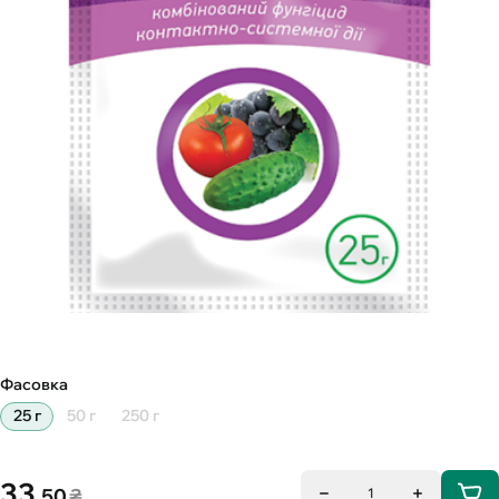
Фасовка
25 г
50 г
250 г
33
.50
₴
1