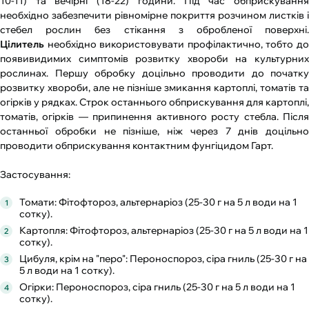
10-11) та вечірні (18-22) години. Під час обприскування
необхідно забезпечити рівномірне покриття розчином листків і
стебел рослин без стікання з обробленої поверхні.
Цілитель
необхідно використовувати профілактично, тобто до
появи
видимих симптомів розвитку хвороби на культурних
рослинах. Першу обробку доцільно проводити до початку
розвитку хвороби, але не пізніше змикання картоплі, томатів та
огірків у рядках. Строк останнього обприскування для картоплі,
томатів, огірків — припинення активного росту стебла. Після
останньої обробки не пізніше, ніж через 7 днів доцільно
проводити обприскування контактним фунгіцидом Гарт.
Застосування:
Томати: Фітофтороз, альтернаріоз (25-30 г на 5 л води на 1
сотку).
Картопля: Фітофтороз, альтернаріоз (25-30 г на 5 л води на 1
сотку).
Цибуля, крім на "перо": Пероноспороз, сіра гниль (25-30 г на
5 л води на 1 сотку).
Огірки: Пероноспороз, сіра гниль (25-30 г на 5 л води на 1
сотку).