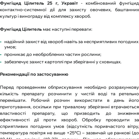
Фунгіцид Цілитель 25 г, Укравіт
- комбінований фунгіци
контактно-системної дії для захисту овочевих, баштанних
культур і винограду від комплексу хвороб.
Фунгіцид Цілитель
має наступні переваги:
надійний захист від хвороб навіть за несприятливих погодних
умов;
проникає до необроблених частин рослини;
забезпечує захист картоплі при зберіганні у сховищах.
Рекомендації по застосуванню
Перед проведенням обприскування необхідно розрахункову
кількість препарату розчинити у чистій воді та ретельно
перемішати. Робочий розчин використати в день його
приготування, оскільки при тривалому зберіганні втрачаються
властивості препарату, що призводить до зниження
ефективності дії проти хвороб. Обробку проводити за
сприятливих погодних умов (відсутність поривчастого вітру,
температура повітря не вище +25°С) – зазвичай це ранкові (до