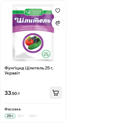
Фунгіцид Цілитель 25 г,
Укравіт
33
.50
₴
Фасовка
25 г
50 г
250 г