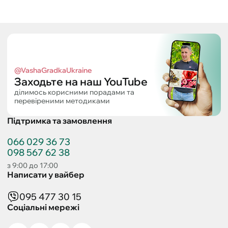
@VashaGradkaUkraine
Заходьте на наш YouTube
ділимось корисними порадами та
перевіреними методиками
Підтримка та замовлення
066 029 36 73
098 567 62 38
з 9:00 до 17:00
Написати у вайбер
095 477 30 15
Соціальні мережі