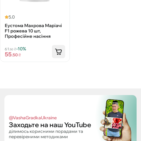
5.0
Еустома Махрова Маріачі
F1 рожева 10 шт,
Професійне насіння
-10%
61
₴
.50
55
.50
₴
@VashaGradkaUkraine
Заходьте на наш YouTube
ділимось корисними порадами та
перевіреними методиками