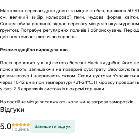
Має кілька переваг: дуже довге та міцне стебло, довжина 50-70
см, великий вибір кольорової гами, чудова форма квітки.
Сонцелюбива рослина, віддає перевагу місцям з окультуреним
ґрунтом. Потребує регулярних поливів і обприскувань. Період
цвітіння триває з липня по серпень.
Рекомендаціїпо вирощуванню
Посів проводять у кінці лютого-березні. Насіння дрібне, його не
присипають, залишаючи на поверхні субстрату. Зволожують з
розпилювача і накривають склом. Сходи еустоми з'являються
через 10-12 днів при температурі +21-24°С. Пікіровку проводять
у фазі 2-3 справжніх листочків в окремі горщики.
На постійне місце висаджують, коли мине загроза заморозків.
Відгуки
5.0
Залишити відгук
1 оцінка