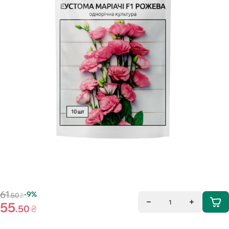
61
-9%
.50
₴
1
55
.50
₴