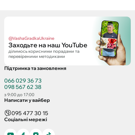
@VashaGradkaUkraine
Заходьте на наш YouTube
ділимось корисними порадами та
перевіреними методиками
Підтримка та замовлення
066 029 36 73
098 567 62 38
з 9:00 до 17:00
Написати у вайбер
095 477 30 15
Соціальні мережі