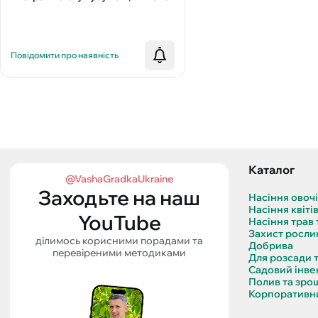
Повідомити про наявність
Каталог
@VashaGradkaUkraine
Заходьте на наш
Насіння овоч
Насіння квіті
YouTube
Насіння трав 
Захист росли
ділимось корисними порадами та
Добрива
перевіреними методиками
Для розсади 
Садовий інве
Полив та зро
Корпоративни