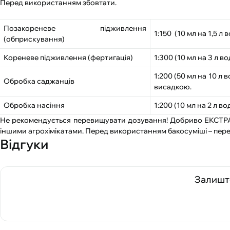
Перед використанням збовтати.
Позакореневе підживлення
1:150
(10 мл на 1,5 л 
(обприскування)
Кореневе підживлення (фертигація)
1:300 (10 мл на 3 л во
1:200 (50 мл на 10 л
Обробка саджанців
висадкою.
Обробка насіння
1:200 (10 мл на 2 л в
Не рекомендується перевищувати дозування! Добриво ЕКСТРА
іншими агрохімікатами. Перед використанням бакосуміші – перев
Відгуки
Залиште