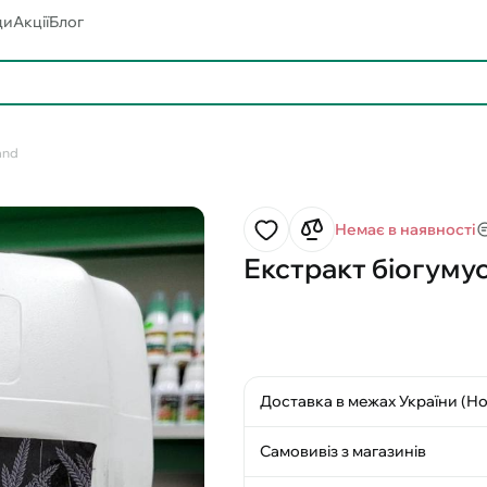
ди
Акції
Блог
and
Немає в наявності
Екстракт біогумусу
Доставка в межах України (Н
Самовивіз з магазинів