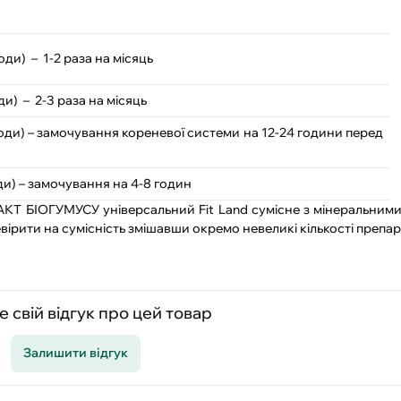
води)
–
1-2 раза на місяць
ди)
–
2-3 раза на місяць
 води) – замочування кореневої системи на 12-24 години перед
оди) – замочування на 4-8 годин
КТ БІОГУМУСУ універсальний Fit Land сумісне з мінеральним
ірити на сумісність змішавши окремо невеликі кількості препара
 свій відгук про цей товар
Залишити відгук