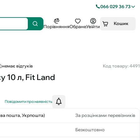
066 029 36 73
Кошик
Порівняння
Обране
Увійти
немає відгуків
Код товару: 4491
 10 л, Fit Land
Повідомити про наявність
ова пошта, Укрпошта)
За розцінками перевізників
Безкоштовно