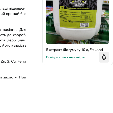
ладі підвищені
кий врожай без
 насіння. Для
ість до хвороб,
тів (гербіциди,
 його кількість
Екстракт біогумусу 10 л, Fit Land
Повідомити про наявність
n, S, Cu, Fe та
и захисту. При