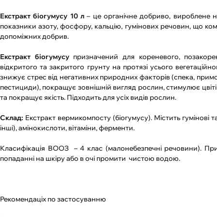
Екстракт біогумусу 10 л
– це органічне добриво, вироблене на
показники азоту, фосфору, кальцію, гумінових речовин, що к
допоміжних добрив.
Екстракт біогумусу
призначений для кореневого, позакорен
відкритого та закритого грунту на протязі усього вегетаційно
знижує стрес від негативних природних факторів (спека, примор
пестициди), покращує зовнішній вигляд рослин, стимулює цвіті
та покращує якість. Підходить для усіх видів рослин.
Склад:
Екстракт вермикомпосту (біогумусу). Містить гумінові та 
інші), амінокислоти, вітаміни, ферменти.
Класифікація ВООЗ – 4 клас (малонебезпечні речовини). При
попаданні на шкіру або в очі промити чистою водою.
Рекомендаціх по застосуванню