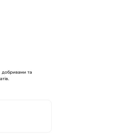
и добривами та
тів.