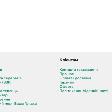
Клієнтам
ів
Контакти та магазини
в
Про нас
та седератів
Оплата і доставка
н (ЗЗР)
Гарантія
Оферта
та теплиць
Політика конфіденційності
нтар
шення
й мерч Ваша Грядка