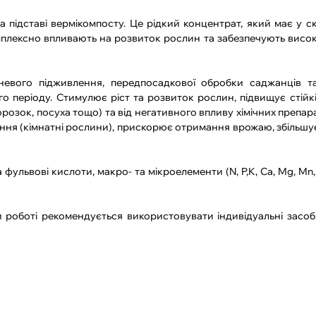
 підставі вермікомпосту. Це рідкий концентрат, який має у ск
омплексно впливають на розвиток рослин та забезпечують висо
евого підживлення, передпосадкової обробки саджанців та
го періоду. Стимулює ріст та розвиток рослин, підвищує стійк
озок, посуха тощо) та від негативного впливу хімічних препара
ння (кімнатні рослини), прискорює отримання врожаю, збільшує
фульвові кислоти, макро- та мікроелементи (N, P,K, Ca, Mg, Mn, Z
 роботі рекомендується використовувати індивідуальні засоб