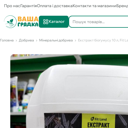
Про нас
Гарантія
Оплата і доставка
Контакти та магазини
Брен
Каталог
Головна
Добрива
Мінеральні добрива
Екстракт біогумусу 10 л, Fit L