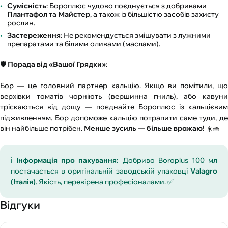
Сумісність
: Бороплюс чудово поєднується з добривами
Плантафол
та
Майстер
, а також із більшістю засобів захисту
рослин.
Застереження
: Не рекомендується змішувати з лужними
препаратами та білими оливами (маслами).
🛡️
Порада від «Вашої Грядки»
:
Бор — це головний партнер кальцію. Якщо ви помітили, що
верхівки томатів чорніють (вершинна гниль), або кавуни
тріскаються від дощу — поєднайте Бороплюс із кальцієвим
підживленням. Бор допоможе кальцію потрапити саме туди, де
він найбільше потрібен.
Менше зусиль — більше врожаю!
☀️🧺
ℹ️
Інформація про пакування:
Добриво Boroplus 100 мл
постачається в оригінальній заводській упаковці
Valagro
(Італія)
. Якість, перевірена професіоналами. ✅
Відгуки