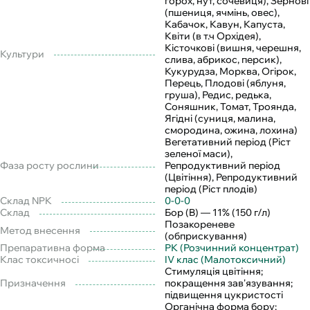
горох, нут, сочевиця), Зернові
(пшениця, ячмінь, овес),
Кабачок, Кавун, Капуста,
Квіти (в т.ч Орхідея),
Кісточкові (вишня, черешня,
Культури
слива, абрикос, персик),
Кукурудза, Морква, Огірок,
Перець, Плодові (яблуня,
груша), Редис, редька,
Соняшник, Томат, Троянда,
Ягідні (суниця, малина,
смородина, ожина, лохина)
Вегетативний період (Ріст
зеленої маси),
Фаза росту рослини
Репродуктивний період
(Цвітіння), Репродуктивний
період (Ріст плодів)
Склад NPK
0-0-0
Склад
Бор (B) — 11% (150 г/л)
Позакореневе
Метод внесення
(обприскування)
Препаративна форма
РК (Розчинний концентрат)
Клас токсичносі
IV клас (Малотоксичний)
Стимуляція цвітіння;
Призначення
покращення зав'язування;
підвищення цукристості
Органічна форма бору;