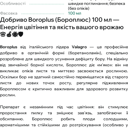
Особливості
швидке поглинання; безпека
(без опіків)
Фасовка
100 мл
Добриво Boroplus (Бороплюс) 100 мл —
Енергія цвітіння та якість вашого врожаю
🌸🍎🐝🛡️
Boroplus
від італійського лідера
Valagro
— це професійн
добриво в органічній формі (боретаноламін), спеціально
розроблене для швидкого усунення дефіциту бору. На відміну
від звичайної борної кислоти, Бороплюс діє «м'яко»: він не
викликає опіків листя та миттєво засвоюється рослиною.
Оскільки бор не здатний самостійно переміщатися від старого
листя до нових точок росту, регулярне підживлення
Бороплюсом є критично важливим для здорового розвитку
рослин.
Препарат є незамінним під час цвітіння: він стимулює
проростання пилку та зміцнює зав'язь, запобігаючи її
обсипанню. Бороплюс робить плоди солодшими,
ароматнішими та стійкішими до розтріскування (особливо у