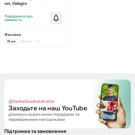
мл, Valagro
Повідомити про
наявність
Фасовка
15 мл
100 мл
1 л
@VashaGradkaUkraine
Заходьте на наш YouTube
ділимось корисними порадами та
перевіреними методиками
Підтримка та замовлення