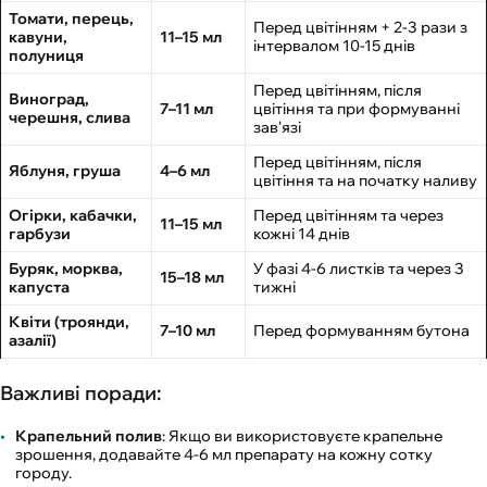
Томати, перець,
Перед цвітінням + 2-3 рази з
кавуни,
11–15 мл
інтервалом 10-15 днів
полуниця
Перед цвітінням, після
Виноград,
7–11 мл
цвітіння та при формуванні
черешня, слива
зав'язі
Перед цвітінням, після
Яблуня, груша
4–6 мл
цвітіння та на початку наливу
Огірки, кабачки,
Перед цвітінням та через
11–15 мл
гарбузи
кожні 14 днів
Буряк, морква,
У фазі 4-6 листків та через 3
15–18 мл
капуста
тижні
Квіти (троянди,
7–10 мл
Перед формуванням бутона
азалії)
Важливі поради:
Крапельний полив
: Якщо ви використовуєте крапельне
зрошення, додавайте 4-6 мл препарату на кожну сотку
городу.