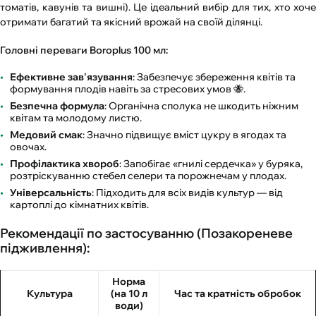
томатів, кавунів та вишні). Це ідеальний вибір для тих, хто хоче
отримати багатий та якісний врожай на своїй ділянці.
Головні переваги Boroplus 100 мл:
Ефективне зав'язування
: Забезпечує збереження квітів та
формування плодів навіть за стресових умов 🐝.
Безпечна формула
: Органічна сполука не шкодить ніжним
квітам та молодому листю.
Медовий смак
: Значно підвищує вміст цукру в ягодах та
овочах.
Профілактика хвороб
: Запобігає «гнилі сердечка» у буряка,
розтріскуванню стебел селери та порожнечам у плодах.
Універсальність
: Підходить для всіх видів культур — від
картоплі до кімнатних квітів.
Рекомендації по застосуванню (Позакореневе
підживлення):
Норма
Культура
(на 10 л
Час та кратність обробок
води)