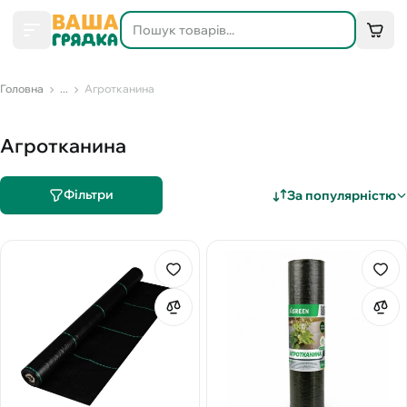
Головна
...
Агротканина
Агротканина
Фільтри
За популярністю