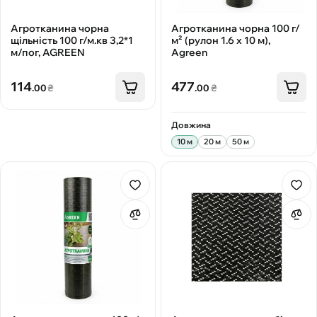
Агротканина чорна
Агротканина чорна 100 г/
щільність 100 г/м.кв 3,2*1
м² (рулон 1.6 х 10 м),
м/пог, AGREEN
Agreen
114
477
.00
₴
.00
₴
Довжина
10 м
20 м
50 м