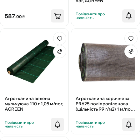
пог, AGREEN
Повідомити про
587
.00
₴
наявність
Агротканина зелена
Агротканина коричнева
мульчуюча 110 г 1,05 м/пог,
PR625 поліпропіленова
AGREEN
(щільність 99 г/м2) 1 м/пог,
MARMA
Повідомити про
Повідомити про
наявність
наявність