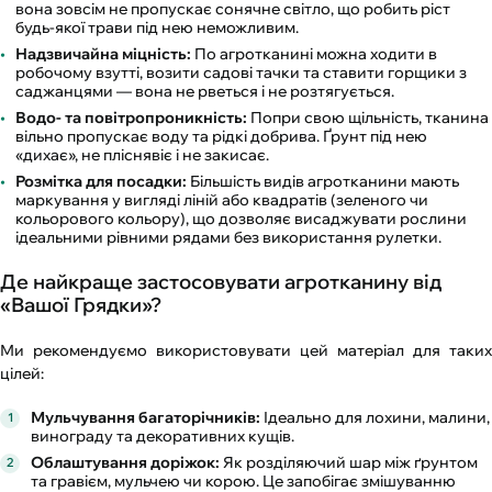
вона зовсім не пропускає сонячне світло, що робить ріст
будь-якої трави під нею неможливим.
Надзвичайна міцність:
По агротканині можна ходити в
робочому взутті, возити садові тачки та ставити горщики з
саджанцями — вона не рветься і не розтягується.
Водо- та повітропроникність:
Попри свою щільність, тканина
вільно пропускає воду та рідкі добрива. Ґрунт під нею
«дихає», не пліснявіє і не закисає.
Розмітка для посадки:
Більшість видів агротканини мають
маркування у вигляді ліній або квадратів (зеленого чи
кольорового кольору), що дозволяє висаджувати рослини
ідеальними рівними рядами без використання рулетки.
Де найкраще застосовувати агротканину від
«Вашої Грядки»?
Ми рекомендуємо використовувати цей матеріал для таких
цілей:
Мульчування багаторічників:
Ідеально для лохини, малини,
винограду та декоративних кущів.
Облаштування доріжок:
Як розділяючий шар між ґрунтом
та гравієм, мульчею чи корою. Це запобігає змішуванню