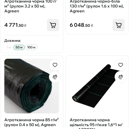
Агротканина чорна 100 г/
Агротканина чорно-біла
м² (рулон 3.2 х 50 м),
130 г/м² (рулон 1.6 х 100 м),
Agreen
Agreen
4 771
6 048
.50
₴
.50
₴
Довжина
1 м
50 м
100 м
Агротканина чорна 85 г/м²
Агротканина чорна
(рулон 0.4 х 50 м), Agreen
щільність 95 г/м.кв 1,6*1 м/