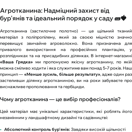
Агротканина: Надміцний захист від
бур'янів та ідеальний порядок у саду 🧱🍓
Агротканина (застилочне полотно) — це щільний тканий
матеріал з поліпропілену, який за своєю міцністю значно
перевищує звичайне агроволокно. Вона призначена для
тривалого використання на професійних плантаціях, у
розплідниках та на присадибних ділянках. В інтернет-магазині
«Ваша Грядка»
ми пропонуємо якісну агротканину, по які
можна сміливо ходити і яка служитиме вам понад 5–7 років. Наш
принцип —
«Менше зусиль, більше результату»
, адже один раз
застеливши ділянку агротканиною, ви на роки забуваєте про
виснажливе прополювання та гербіциди.
Чому агротканина — це вибір професіоналів?
Цей матеріал має унікальні характеристики, які роблять його
незамінним у ландшафтному дизайні та садівництві:
Абсолютний контроль бур'янів:
Завдяки високій щільності