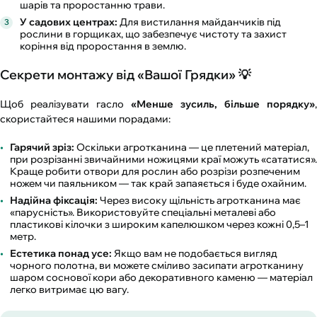
шарів та проростанню трави.
У садових центрах:
Для вистилання майданчиків під
рослини в горщиках, що забезпечує чистоту та захист
коріння від проростання в землю.
Секрети монтажу від «Вашої Грядки» 💡
Щоб реалізувати гасло
«Менше зусиль, більше порядку»
,
скористайтеся нашими порадами:
Гарячий зріз:
Оскільки агротканина — це плетений матеріал,
при розрізанні звичайними ножицями краї можуть «сататися».
Краще робити отвори для рослин або розрізи розпеченим
ножем чи паяльником — так край запаяється і буде охайним.
Надійна фіксація:
Через високу щільність агротканина має
«парусність». Використовуйте спеціальні металеві або
пластикові кілочки з широким капелюшком через кожні 0,5–1
метр.
Естетика понад усе:
Якщо вам не подобається вигляд
чорного полотна, ви можете сміливо засипати агротканину
шаром соснової кори або декоративного каменю — матеріал
легко витримає цю вагу.