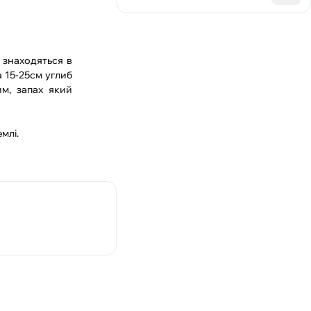
 знаходяться в
а 15-25см углиб
м, запах який
в землі.