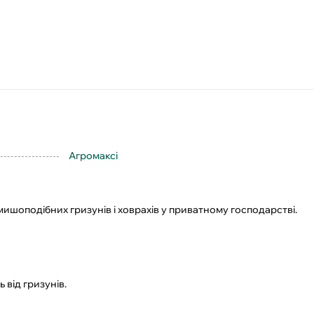
Агромаксі
х мишоподібних гризунів і ховрахів у приватному господарстві.
від гризунів.