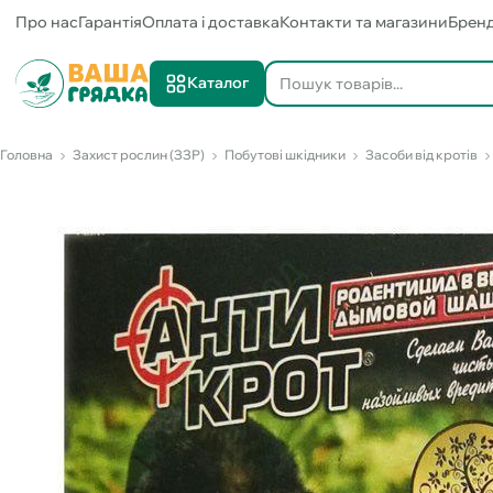
Про нас
Гарантія
Оплата і доставка
Контакти та магазини
Брен
Каталог
Головна
Захист рослин (ЗЗР)
Побутові шкідники
Засоби від кротів