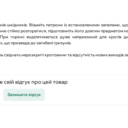
ів-шкідників. Візьміть патрони із встановленими запалами, що
 почне стійко розгоратися, підштовхніть його довгим предметом н
При горінні виділятиметься дуже неприємний для кротів ди
ах, що призведе до загибелі гризунів.
ель свідчать нерозкриті кротовини та відсутність нових викиді
 свій відгук про цей товар
Залишити відгук