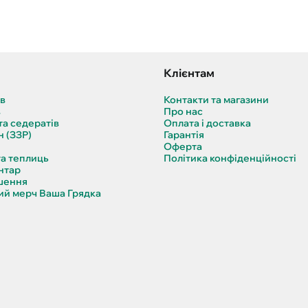
Клієнтам
ів
Контакти та магазини
в
Про нас
та седератів
Оплата і доставка
н (ЗЗР)
Гарантія
Оферта
та теплиць
Політика конфіденційності
нтар
шення
й мерч Ваша Грядка