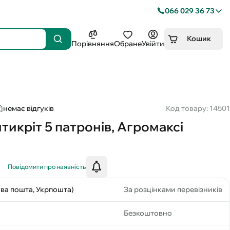
066 029 36 73
Кошик
Порівняння
Обране
Увійти
немає відгуків
Код товару: 14501
икріт 5 патронів, Агромаксі
Повідомити про наявність
ова пошта, Укрпошта)
За розцінками перевізників
Безкоштовно