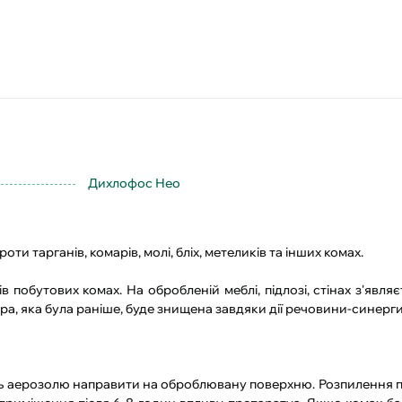
Дихлофос Нео
ти тарганів, комарів, молі, бліх, метеликів та інших комах.
в побутових комах. На обробленій меблі, підлозі, стінах з'явля
ра, яка була раніше, буде знищена завдяки дії речовини-синерги
інь аерозолю направити на оброблювану поверхню. Розпилення 