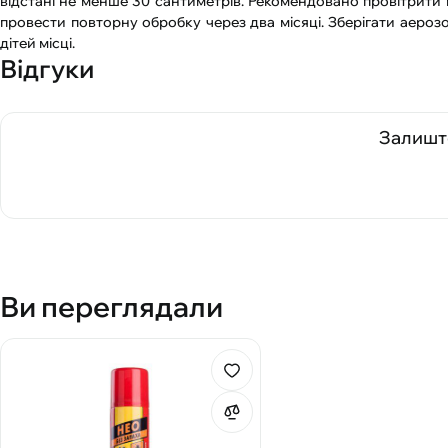
відстані не менше 30 сантиметрів. Рекомендовано провітрити 
провести повторну обробку через два місяці. Зберігати аероз
дітей місці.
Відгуки
Залиште
Ви переглядали