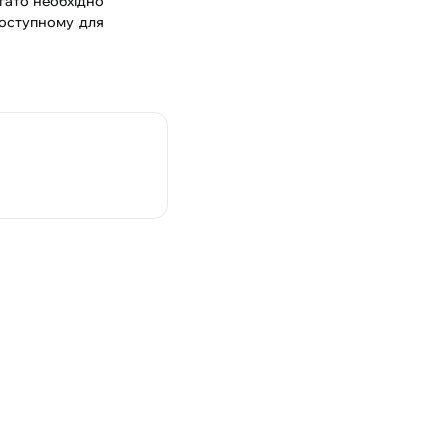
гато необхідно
доступному для