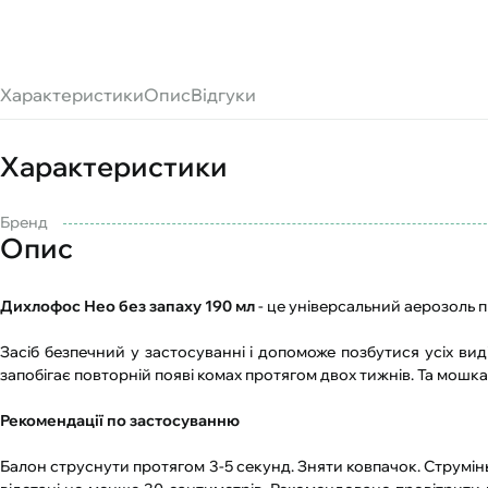
Характеристики
Опис
Відгуки
Характеристики
Бренд
Опис
Дихлофос Нео без запаху 190 мл
- це універсальний аерозоль про
Засіб безпечний у застосуванні і допоможе позбутися усіх виді
запобігає повторній появі комах протягом двох тижнів. Та мошка
Рекомендації по застосуванню
Балон струснути протягом 3-5 секунд. Зняти ковпачок. Струм