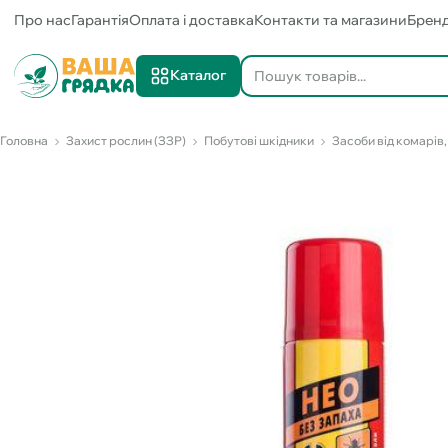
Про нас
Гарантія
Оплата і доставка
Контакти та магазини
Брен
Каталог
Головна
Захист рослин (ЗЗР)
Побутові шкідники
Засоби від комарів,