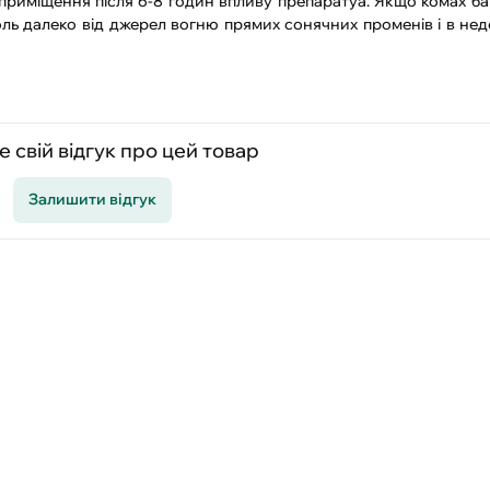
приміщення після 6-8 годин впливу препаратуа. Якщо комах ба
оль далеко від джерел вогню прямих сонячних променів і в не
 свій відгук про цей товар
Залишити відгук