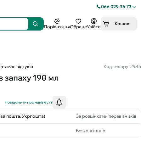
066 029 36 73
Кошик
Порівняння
Обране
Увійти
немає відгуків
Код товару: 2945
 запаху 190 мл
Повідомити про наявність
ова пошта, Укрпошта)
За розцінками перевізників
Безкоштовно