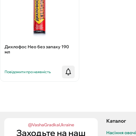
Дихлофос Нео без запаху 190
мл
Повідомити про наявність
Каталог
@VashaGradkaUkraine
Заходьте на наш
Насіння овоч