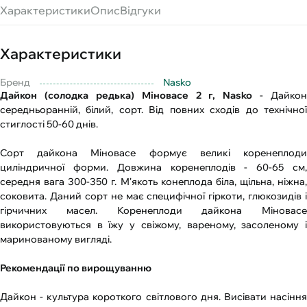
Характеристики
Опис
Відгуки
Характеристики
Бренд
Nasko
Дайкон (солодка редька) Міновасе 2 г, Nasko
- Дайкон
середньоранній, білий, сорт. Від повних сходів до технічної
стиглості 50-60 днів.
Сорт дайкона Міновасе формує великі коренеплоди
циліндричної форми. Довжина коренеплодів - 60-65 см,
середня вага 300-350 г. М'якоть конеплода біла, щільна, ніжна,
соковита. Даний сорт не має специфічної гіркоти, глюкозидів і
гірчичних масел. Коренеплоди дайкона Міновасе
використовуються в їжу у свіжому, вареному, засоленому і
маринованому вигляді.
Рекомендації по вирощуванню
Дайкон - культура короткого світлового дня. Висівати насіння