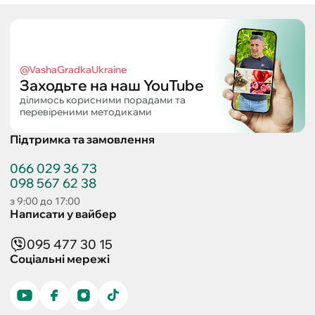
@VashaGradkaUkraine
Заходьте на наш YouTube
ділимось корисними порадами та
перевіреними методиками
Підтримка та замовлення
066 029 36 73
098 567 62 38
з 9:00 до 17:00
Написати у вайбер
095 477 30 15
Соціальні мережі