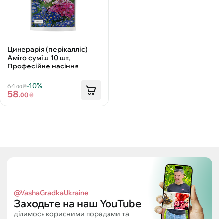
Цинерарія (перікалліс)
Аміго суміш 10 шт,
Професійне насіння
-10%
64
₴
.00
58
.00
₴
@VashaGradkaUkraine
Заходьте на наш YouTube
ділимось корисними порадами та