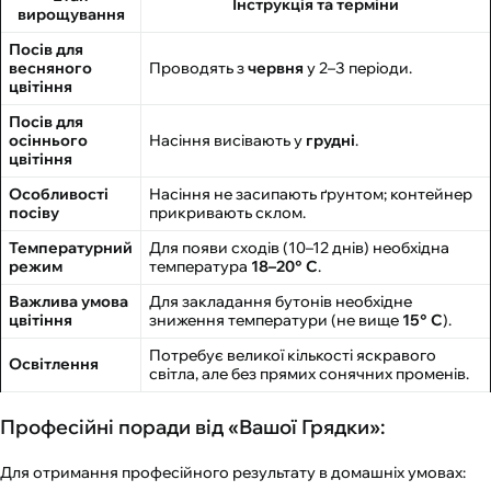
Інструкція та терміни
вирощування
Посів для
весняного
Проводять з
червня
у 2–3 періоди.
цвітіння
Посів для
осіннього
Насіння висівають у
грудні
.
цвітіння
Особливості
Насіння не засипають ґрунтом; контейнер
посіву
прикривають склом.
Температурний
Для появи сходів (10–12 днів) необхідна
режим
температура
18–20° С
.
Важлива умова
Для закладання бутонів необхідне
цвітіння
зниження температури (не вище
15° С
).
Потребує великої кількості яскравого
Освітлення
світла, але без прямих сонячних променів.
Професійні поради від «Вашої Грядки»:
Для отримання професійного результату в домашніх умовах: