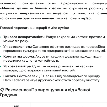
осіннього прикрашання оселі. Дотримуючись принципу
«Менше зусиль — більше краси»
, ви отримаєте рослину з
потужним енергетичним потенціалом цвітіння, яка стане
головним декоративним елементом у вашому інтер’єрі.
Головні переваги цинерарії Аміго суміш:
Тривала декоративність
: Радує яскравими квітами протягом
майже пів року.
Універсальність
: Однаково ефектно виглядає як професійна
горщикова культура та як прикраса затінених садових клумб.
Компактна форма
: Акуратні кущики ідеально підходять для
невеликих кашпо та контейнерів.
Яскрава палітра
: Суміш включає різноманітні насичені
кольори, що створюють святковий настрій.
Висока якість селекції
: Насіння від голландського бренду
Hem Zaden гарантує дружню схожість та сортову чистоту.
📋 Рекомендації з вирощування від «Вашої
Грядки»
Етап