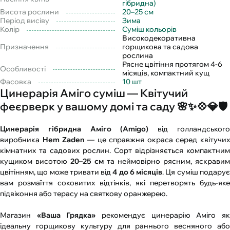
гібридна)
Висота рослини
20–25 см
Період висіву
Зима
Колір
Суміш кольорів
Високодекоративна
Призначення
горщикова та садова
рослина
Рясне цвітіння протягом 4-6
Особливості
місяців, компактний кущ
Фасовка
10 шт
Цинерарія Аміго суміш — Квітучий
феєрверк у вашому домі та саду 🌸✨💠💎🛡️
Цинерарія гібридна Аміго (Amigo)
від голландськог
виробника
Hem Zaden
— це справжня окраса серед квітучих
кімнатних та садових рослин. Сорт відрізняється компактним
кущиком висотою
20–25 см
та неймовірно рясним, яскравим
цвітінням, що може тривати від
4 до 6 місяців
. Ця суміш подару
вам розмаїття соковитих відтінків, які перетворять будь-яке
підвіконня або терасу на святкову оранжерею.
Магазин
«Ваша Грядка»
рекомендує цинерарію Аміго я
ідеальну горщикову культуру для раннього весняного або