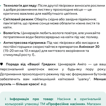
Технологія догляду
: Після другої пікіровки виносьте рослини
з добре розвиненим листям у прохолодне місце — це
критично важливо для майбутнього цвітіння.
Світловий режим
: Оберіть східне або західне підвіконня;
пам'ятайте, що пряме сонце може обпалити ніжне листя та
квіти.
Вологість
: Цинерарія любить вологе повітря, але уникайте
потрапляння води безпосередньо на квіти під час поливу.
Антистресова підтримка
: Під час пікіровки або висадки в
постійні горщики скористайтеся препаратом
Амінокат 30
(15–20 мл на 10 л води) для миттєвого вкорінення та
стимуляції росту 💪.
🛡️
Порада від «Вашої Грядки»
: Цинерарія Аміго — це ва
персональний шматочок весни у будь-яку пору року.
Дотримання прохолодного режиму під час формування бутонів
забезпечить вам найпишніший квітковий "шапку".
Менше
зусиль — більше краси!
☀️🧺
ℹ️
Інформація про товар
: Насіння в оригінальній
кольоровій упаковці ТМ
«Професійне насіння»
. Магазин