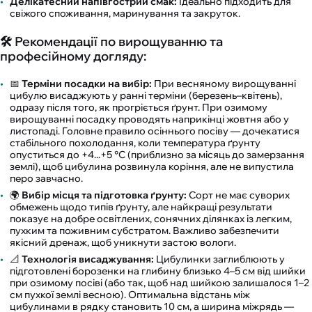
Делікатесний напівгострий смак:
Ідеально підходить для
свіжого споживання, маринування та закруток.
🛠️ Рекомендації по вирощуванню та
професійному догляду:
📅
Терміни посадки на вибір:
При весняному вирощуванні
цибулю висаджують у ранні терміни (березень–квітень),
одразу після того, як прогріється ґрунт. При озимому
вирощуванні посадку проводять наприкінці жовтня або у
листопаді. Головне правило осіннього посіву — дочекатися
стабільного похолодання, коли температура ґрунту
опуститься до +4...+5 °C (приблизно за місяць до замерзання
землі), щоб цибулина розвинула коріння, але не випустила
перо завчасно.
🌍
Вибір місця та підготовка ґрунту:
Сорт не має суворих
обмежень щодо типів ґрунту, але найкращі результати
показує на добре освітлених, сонячних ділянках із легким,
пухким та поживним субстратом. Важливо забезпечити
якісний дренаж, щоб уникнути застою вологи.
📐
Технологія висаджування:
Цибулинки заглиблюють у
підготовлені борозенки на глибину близько 4–5 см від шийки
при озимому посіві (або так, щоб над шийкою залишалося 1–2
см пухкої землі весною). Оптимальна відстань між
цибулинами в рядку становить 10 см, а ширина міжрядь —