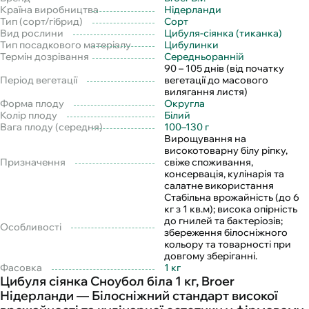
Країна виробництва
Нідерланди
Тип (сорт/гібрид)
Сорт
Вид рослини
Цибуля-сіянка (тиканка)
Тип посадкового матеріалу
Цибулинки
Термін дозрівання
Середньоранній
90 – 105 днів (від початку
Період вегетації
вегетації до масового
вилягання листя)
Форма плоду
Округла
Колір плоду
Білий
Вага плоду (середня)
100–130 г
Вирощування на
високотоварну білу ріпку,
Призначення
свіже споживання,
консервація, кулінарія та
салатне використання
Стабільна врожайність (до 6
кг з 1 кв.м); висока опірність
до гнилей та бактеріозів;
Особливості
збереження білосніжного
кольору та товарності при
довгому зберіганні.
Фасовка
1 кг
Цибуля сіянка Сноубол біла 1 кг, Broer
Нідерланди — Білосніжний стандарт високої