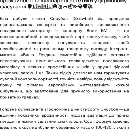
врожайності та кулінарної естетики у фірмовому
фасуванні 🛡️🇺🇦🇳🇱🧅🥇🥗📦✨💎🛡️🚀
Біла цибуля сіянка Сноубол (Snowball) від провідних
нідерландських експертів та виробників високоякісного
посадкового матеріалу — концерну Broer B.V. — це
високоврожайний середньоранній сорт преміум-класу, який
завоював величезну популярність завдяки своїй
невибагливості та розкішному товарному вигляду. Інтернет-
магазин «Ваша Грядка» самостійно здійснює ретельне
перефасування оригінального голландського посадкового
матеріалу з великих професійних мішків у зручні фірмові
упаковки вагою 1 кг. Такий підхід дозволяє нам гарантувати
суворий контроль сортності, точність калібру, повну відсутність
браку та фірмову європейську життєздатність кожної
цибулинки, що адаптована для зручного використання на
приватних грядках.
Головна кулінарна та агрономічна цінність сорту Сноубол — це
відмінні показники врожайності, чудова адаптація до примх
погоди та ніжний салатний смак плодів. Сорт формує красиві,
ідеально округлі цибулини середньою масою 100–130 г, вкриті