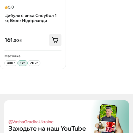
5.0
Цибуля сіянка Сноубол 1
кг, Broer Нідерланди
161
.00
₴
Фасовка
400 г
1 кг
20 кг
@VashaGradkaUkraine
Заходьте на наш YouTube