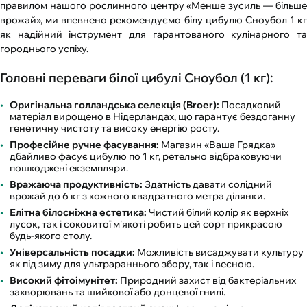
правилом нашого рослинного центру «Менше зусиль — більше
врожай», ми впевнено рекомендуємо білу цибулю Сноубол 1 кг
як надійний інструмент для гарантованого кулінарного та
городнього успіху.
Головні переваги білої цибулі Сноубол (1 кг):
Оригінальна голландська селекція (Broer):
Посадковий
матеріал вирощено в Нідерландах, що гарантує бездоганну
генетичну чистоту та високу енергію росту.
Професійне ручне фасування:
Магазин «Ваша Грядка»
дбайливо фасує цибулю по 1 кг, ретельно відбраковуючи
пошкоджені екземпляри.
Вражаюча продуктивність:
Здатність давати солідний
врожай до 6 кг з кожного квадратного метра ділянки.
Елітна білосніжна естетика:
Чистий білий колір як верхніх
лусок, так і соковитої м'якоті робить цей сорт прикрасою
будь-якого столу.
Універсальність посадки:
Можливість висаджувати культуру
як під зиму для ультрараннього збору, так і весною.
Високий фітоімунітет:
Природний захист від бактеріальних
захворювань та шийкової або донцевої гнилі.