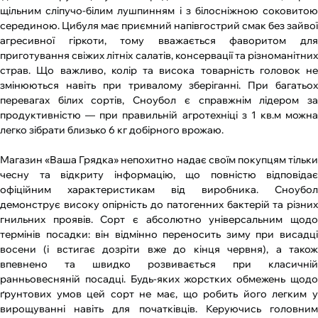
щільним сліпучо-білим лушпинням і з білосніжною соковитою
серединою. Цибуля має приємний напівгострий смак без зайвої
агресивної гіркоти, тому вважається фаворитом для
приготування свіжих літніх салатів, консервації та різноманітних
страв. Що важливо, колір та висока товарність головок не
змінюються навіть при тривалому зберіганні. При багатьох
перевагах білих сортів, Сноубол є справжнім лідером за
продуктивністю — при правильній агротехніці з 1 кв.м можна
легко зібрати близько 6 кг добірного врожаю.
Магазин «Ваша Грядка» непохитно надає своїм покупцям тільки
чесну та відкриту інформацію, що повністю відповідає
офіційним характеристикам від виробника. Сноубол
демонструє високу опірність до патогенних бактерій та різних
гнильних проявів. Сорт є абсолютно універсальним щодо
термінів посадки: він відмінно переносить зиму при висадці
восени (і встигає дозріти вже до кінця червня), а також
впевнено та швидко розвивається при класичній
ранньовесняній посадці. Будь-яких жорстких обмежень щодо
ґрунтових умов цей сорт не має, що робить його легким у
вирощуванні навіть для початківців. Керуючись головним