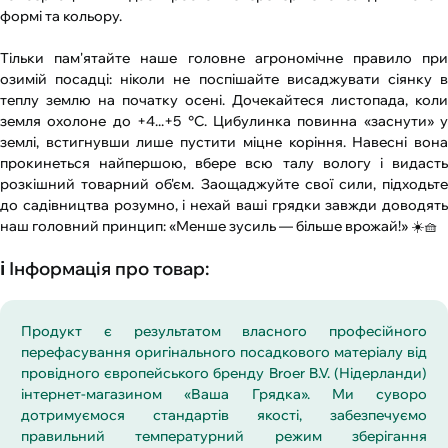
формі та кольору.
Тільки пам'ятайте наше головне агрономічне правило при
озимій посадці: ніколи не поспішайте висаджувати сіянку в
теплу землю на початку осені. Дочекайтеся листопада, коли
земля охолоне до +4...+5 °C. Цибулинка повинна «заснути» у
землі, встигнувши лише пустити міцне коріння. Навесні вона
прокинеться найпершою, вбере всю талу вологу і видасть
розкішний товарний об'єм. Заощаджуйте свої сили, підходьте
до садівництва розумно, і нехай ваші грядки завжди доводять
наш головний принцип: «Менше зусиль — більше врожай!» ☀️🧺
ℹ️ Інформація про товар:
Продукт є результатом власного професійного
перефасування оригінального посадкового матеріалу від
провідного європейського бренду Broer B.V. (Нідерланди)
інтернет-магазином «Ваша Грядка». Ми суворо
дотримуємося стандартів якості, забезпечуємо
правильний температурний режим зберігання