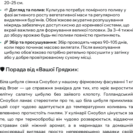
20–25 см.
🌱
Догляд та полив:
Культура потребує помірного поливу у
фазі активного росту вегетативної маси та регулярного
видалення бур'янів. Обов'язкове акуратне розпушування
міжрядь забезпечує доступ кисню до кореневої системи, що
вкрай важливо для формування великої головки. За 3–4 тижні
до збору врожаю будь-які поливи повністю припиняють.
🌾
Збір та просушування:
Збір проводять через 90–105 днів,
коли перо починає масово вилягати. Після викопування
цибулю обов'язково потрібно ретельно просушити у затінку
або у добре провітрюваному сухому місці.
🛡️ Порада від «Вашої Грядки»:
Біла цибуля сіянка Сноубол у нашому фірмовому фасуванні 1 кг
від Broer — це справжня знахідка для тих, хто мріє виростити
елітну салатну цибулю без зайвого клопоту. Голландський
Сноубол ламає стереотипи про те, що біла цибуля примхлива:
цей сорт чудово адаптується до температурних коливань та
впевнено протистоїть гнилям. У кулінарії Сноубол цінується за
те, що при термообробці він чудово розварюється, віддаючи
стравам свій ніжний аромат, а в маринадах та домашній
консервації виглядає просто неперевершено завдяки своїй