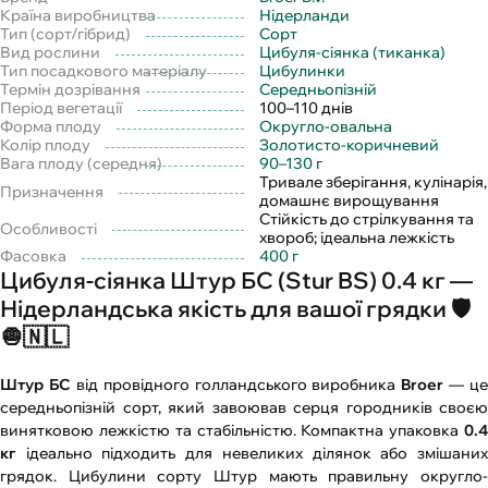
Країна виробництва
Нідерланди
Тип (сорт/гібрид)
Сорт
Вид рослини
Цибуля-сіянка (тиканка)
Тип посадкового матеріалу
Цибулинки
Термін дозрівання
Середньопізній
Період вегетації
100–110 днів
Форма плоду
Округло-овальна
Колір плоду
Золотисто-коричневий
Вага плоду (середня)
90–130 г
Тривале зберігання, кулінарія,
Призначення
домашнє вирощування
Стійкість до стрілкування та
Особливості
хвороб; ідеальна лежкість
Фасовка
400 г
Цибуля-сіянка Штур БС (Stur BS) 0.4 кг —
Нідерландська якість для вашої грядки 🛡️
🧅🇳🇱
Штур БС
від провідного голландського виробника
Broer
— це
середньопізній сорт, який завоював серця городників своєю
винятковою лежкістю та стабільністю. Компактна упаковка
0.4
кг
ідеально підходить для невеликих ділянок або змішаних
грядок. Цибулини сорту Штур мають правильну округло-