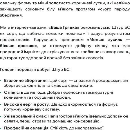
овальну форму та міцні золотисто-коричневі луски, які надійно
захищають соковиту білу м'якоть протягом усього періоду
зберігання.
Ми в інтернет-магазині
«Ваша Грядка»
рекомендуємо Штур Б
як сорт, що вибачає помилки новачкам і радує результатом
професіоналів. Керуючись принципом
«Менше зусиль 
більше врожаю»
, ви отримуєте добірну сіянку, яка ма
природний імунітет до стрілкування та грибкових захворювань,
що гарантує здоровий врожай без зайвих клопотів.
Головні переваги цибулі Штур БС:
Еталонне зберігання
: Цей сорт — справжній рекордсмен; він
зберігає соковитість та смак до самої весни.
Стійкість до негоди
: Добре переносить температурні
коливання та посушливі періоди.
Висока енергія росту
: Швидко вкорінюється та формує
потужну кореневу систему.
Універсальний смак
: Напівгостра м'якоть ідеально доповнює
салати, перші страви та домашню консервацію.
Професійна селекція
: Стійкість до несправжньої