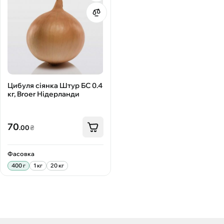
Цибуля сіянка Штур БС 0.4
кг, Broer Нідерланди
70
.00
₴
Фасовка
400 г
1 кг
20 кг