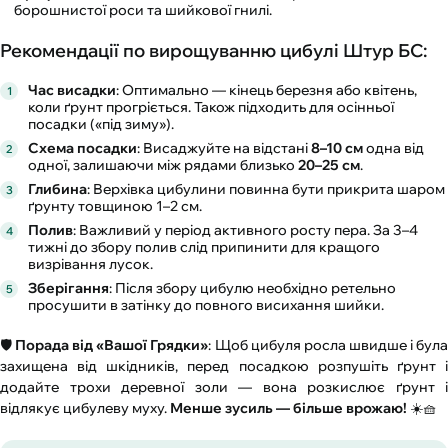
борошнистої роси та шийкової гнилі.
Рекомендації по вирощуванню цибулі Штур БС:
Час висадки
: Оптимально — кінець березня або квітень,
коли ґрунт прогріється. Також підходить для осінньої
посадки («під зиму»).
Схема посадки
: Висаджуйте на відстані
8–10 см
одна від
одної, залишаючи між рядами близько
20–25 см
.
Глибина
: Верхівка цибулини повинна бути прикрита шаром
ґрунту товщиною 1–2 см.
Полив
: Важливий у період активного росту пера. За 3–4
тижні до збору полив слід припинити для кращого
визрівання лусок.
Зберігання
: Після збору цибулю необхідно ретельно
просушити в затінку до повного висихання шийки.
🛡️
Порада від «Вашої Грядки»
: Щоб цибуля росла швидше і бул
захищена від шкідників, перед посадкою розпушіть ґрунт і
додайте трохи деревної золи — вона розкислює ґрунт і
відлякує цибулеву муху.
Менше зусиль — більше врожаю!
☀️🧺