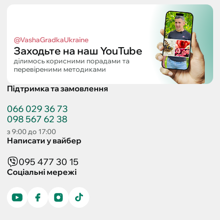
@VashaGradkaUkraine
Заходьте на наш YouTube
ділимось корисними порадами та
перевіреними методиками
Підтримка та замовлення
066 029 36 73
098 567 62 38
з 9:00 до 17:00
Написати у вайбер
095 477 30 15
Соціальні мережі