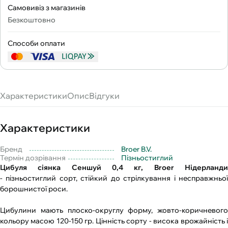
Самовивіз з магазинів
Безкоштовно
Способи оплати
Характеристики
Опис
Відгуки
Характеристики
Бренд
Broer B.V.
Термін дозрівання
Пізньостиглий
Цибуля сіянка Сеншуй 0,4 кг, Broer Нідерланди
- пізньостиглий сорт, стійкий до стрілкування і несправжньої
борошнистої роси.
Цибулини мають плоско-округлу форму, жовто-коричневого
кольору масою 120-150 гр. Цінність сорту - висока врожайність і