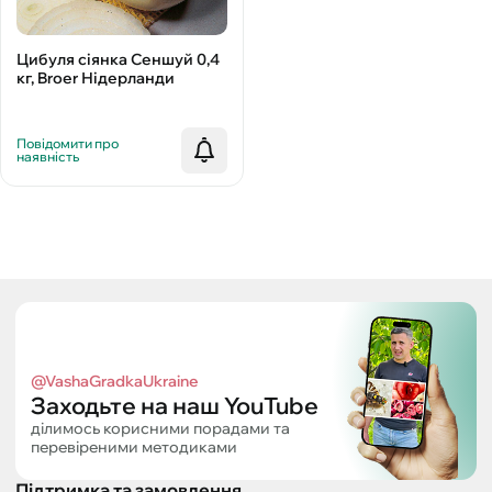
Цибуля сіянка Сеншуй 0,4
кг, Broer Нідерланди
Повідомити про
наявність
@VashaGradkaUkraine
Заходьте на наш YouTube
ділимось корисними порадами та
перевіреними методиками
Підтримка та замовлення