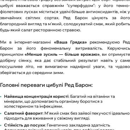
цибулі вважається справжнім "суперфудом": у його темно-
фіолетових лусках міститься удвічі більше антиоксидантів, ніж у
звичайних світлих сортах. Ред Барон цінують за його
благородний вигляд та м'який, солодкуватий смак, який робить
будь-який салат ресторанною стравою.
Ми в інтернет-магазині
«Ваша Грядка»
рекомендуємо Ре
Барон за його феноменальну витривалість. Керуючись
принципом
«Менше зусиль — більше врожаю»
, ви отримуєт
добірну сіянку, яка дає стабільний результат навіть у саме
посушливе літо, не вимагаючи надмірної уваги, та чудово
зберігається до середини зими.
Головні переваги цибулі Ред Барон:
Найвища концентрація користі
: Багатий на вітаміни та
мінерали, що допомагають організму боротися з
холестерином та інфекціями.
Салатний фаворит
: М'який смак без зайвої пекучості ідеально
підходить для вживання у свіжому вигляді.
Стійкість до посухи
: Генетично закладена здатність