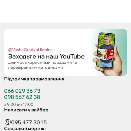
@VashaGradkaUkraine
Заходьте на наш YouTube
ділимось корисними порадами та
перевіреними методиками
Підтримка та замовлення
066 029 36 73
098 567 62 38
з 9:00 до 17:00
Написати у вайбер
095 477 30 15
Соціальні мережі