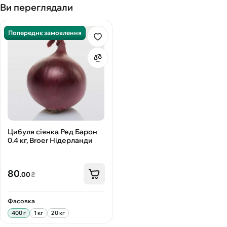
Ви переглядали
Попереднє замовлення
Цибуля сіянка Ред Барон
0.4 кг, Broer Нідерланди
80
.00
₴
Фасовка
400 г
1 кг
20 кг