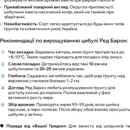
формувати якісний врожай навіть при дефіциті вологи.
Привабливий товарний вигляд
: Округло-приплеснуті
цибулини мають насичений колір, який не тьмяніє при
зберіганні.
Невибагливість
: Сорт легко адаптується до будь-яких типів
ґрунтів та кліматичних умов України.
Рекомендації по вирощуванню цибулі Ред Барон:
Час висадки
: Березень-квітень, коли ґрунт прогріється до
+8–10°C. Також чудово підходить для посадки «під зиму».
Схема посадки
: Дотримуйтесь відстані
10 см
між
цибулинами та
20–25 см
між рядками.
Глибина
: Саджанку заглиблюють так, щоб шар ґрунту над
верхівкою становив близько 1–2 см.
Догляд
: Ред Барон любить розпушування ґрунту для
доступу кисню до коріння. Полив важливий у фазі
активного росту пера.
Збір врожаю
: Проводять через 90–95 днів, коли шийка
підсихає, а перо полягає. Після збору обов'язково просушіть
цибулю у затінку.
🛡️
Порада від «Вашої Грядки»
: Для захисту від шкідників т