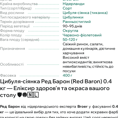
Країна виробництва
Нідерланди
Тип (сорт/гібрид)
Сорт
Вид рослини
Цибуля-сіянка (тиканка)
Тип посадкового матеріалу
Цибулинки
Термін дозрівання
Ранньостиглий
Період вегетації
90–95 днів
Форма плоду
Округла
Колір плоду
Червоно-фіолетовий
Вага плоду (середня)
50–120 г
Свіжий ринок, салати,
Призначення
домашня кулінарія, дієтичне
харчування
Високий вміст
антиоксидантів; виняткова
Особливості
невибагливість; стійкість до
посухи
Фасовка
400 г
Цибуля-сіянка Ред Барон (Red Baron) 0.4
кг — Еліксир здоров'я та окраса вашого
столу 🛡️🧅🇳🇱
Ред Барон
від нідерландського експерта
Broer
у фасуванні
0.4
кг
— це ідеальний вибір для тих, хто хоче додати яскравих фарб
та користі на свою грядку без зайвих витрат. Цей сорт червоної