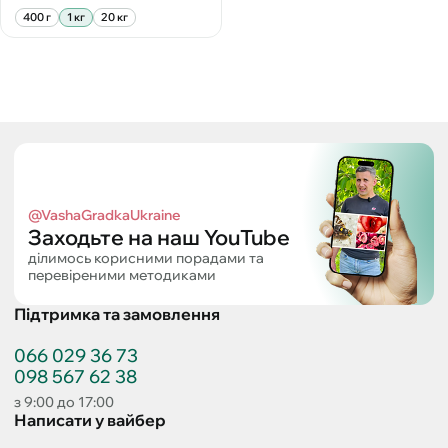
400 г
1 кг
20 кг
@VashaGradkaUkraine
Заходьте на наш YouTube
ділимось корисними порадами та
перевіреними методиками
Підтримка та замовлення
066 029 36 73
098 567 62 38
з 9:00 до 17:00
Написати у вайбер