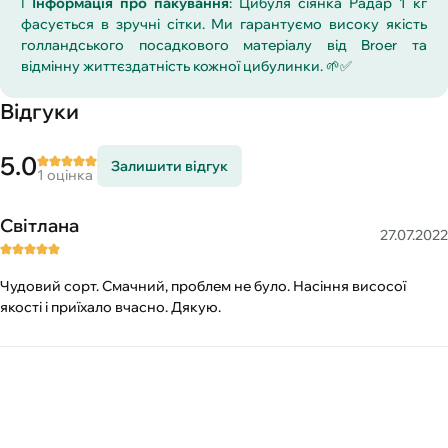
ℹ️
Інформація про пакування
: Цибуля сіянка Радар 1 кг
фасується в зручні сітки. Ми гарантуємо високу якість
голландського посадкового матеріалу від Broer та
відмінну життєздатність кожної цибулинки. 🌱✅
Відгуки
5.0
Залишити відгук
1 оцінка
Світлана
27.07.2022
Чудовий сорт. Смачний, проблем не було. Насіння висосої
якості і приїхало вчасно. Дякую.