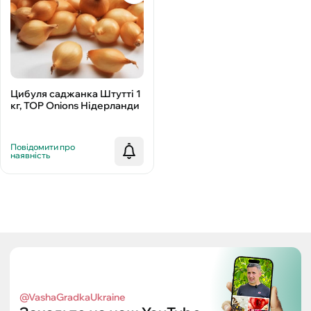
Цибуля саджанка Штутті 1
кг, TOP Onions Нідерланди
Повідомити про
наявність
@VashaGradkaUkraine