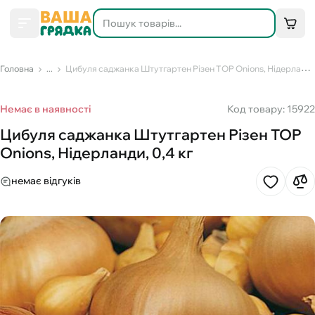
Головна
...
Цибуля саджанка Штутгартен Різен TOP Onions, Нідерланди, 0,4 кг
Немає в наявності
Код товару: 15922
Цибуля саджанка Штутгартен Різен TOP
Onions, Нідерланди, 0,4 кг
немає відгуків