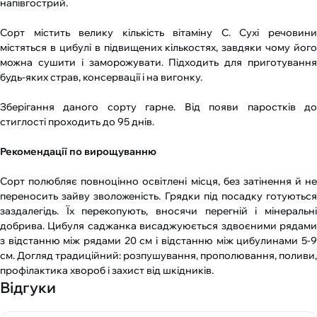
напівгострий.
Сорт містить велику кількість вітаміну С. Сухі речовини
містяться в цибулі в підвищених кількостях, завдяки чому його
можна сушити і заморожувати. Підходить для приготування
будь-яких страв, консервації і на вигонку.
Зберігання даного сорту гарне. Від появи паростків до
стиглості проходить до 95 днів.
Рекомендації по вирощуванню
Сорт полюбляє повноцінно освітлені місця, без затінення й не
переносить зайву зволоженість. Грядки під посадку готуються
заздалегідь. Їх перекопують, вносячи перегній і мінеральні
добрива. Цибуля саджанка висаджуюється здвоєними рядами
з відстанню між рядами 20 см і відстанню між цибулинами 5-9
см. Догляд традиційний: розпушування, прополювання, поливи,
профілактика хвороб і захист від шкідників.
Відгуки