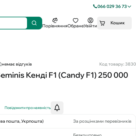
066 029 36 73
Кошик
Порівняння
Обране
Увійти
немає відгуків
Код товару: 3830
eminis Кенді F1 (Candy F1) 250 000
Повідомити про наявність
ова пошта, Укрпошта)
За розцінками перевізників
Безкоштовно