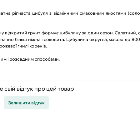
латна ріпчаста цибуля з відмінними смаковими якостями (соло
м у відкритий ґрунт формує цибулину за один сезон. Салатний,
начно більш ніжна і соковита. Цибулина округла, масою до 800 
рожевої гнилі коренів.
ним і розсадним способами.
 свій відгук про цей товар
Залишити відгук