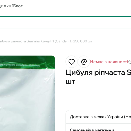
ди
Акції
Блог
ибуля ріпчаста Seminis Кенді F1 (Candy F1) 250 000 шт
Немає в наявності
Цибуля ріпчаста S
шт
Доставка в межах України (Н
Самовивіз з магазинів