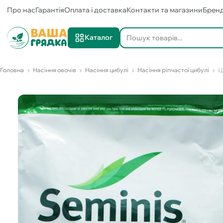
Про нас
Гарантія
Оплата і доставка
Контакти та магазини
Брен
Каталог
Головна
Насіння овочів
Насіння цибулі
Насіння ріпчастої цибулі
Ц