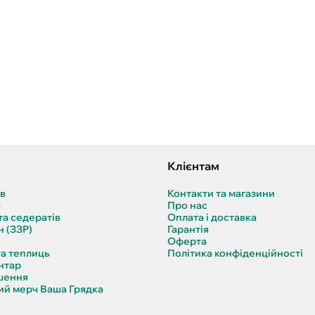
Клієнтам
ів
Контакти та магазини
в
Про нас
та седератів
Оплата і доставка
н (ЗЗР)
Гарантія
Оферта
та теплиць
Політика конфіденційності
нтар
шення
й мерч Ваша Грядка