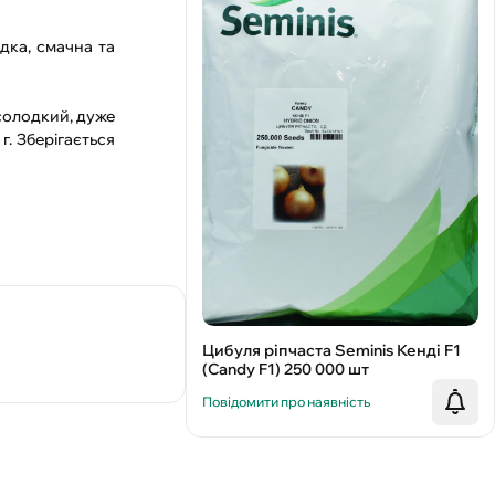
дка, смачна та
 солодкий, дуже
г. Зберігається
Цибуля ріпчаста Seminis Кенді F1
(Candy F1) 250 000 шт
Повідомити про наявність