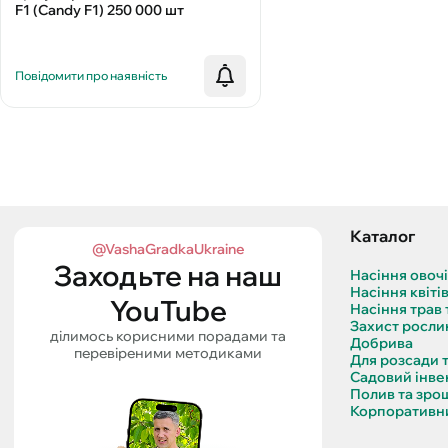
F1 (Candy F1) 250 000 шт
Повідомити про наявність
Каталог
@VashaGradkaUkraine
Заходьте на наш
Насіння овоч
Насіння квіті
YouTube
Насіння трав 
Захист росли
ділимось корисними порадами та
Добрива
перевіреними методиками
Для розсади 
Садовий інве
Полив та зро
Корпоративни