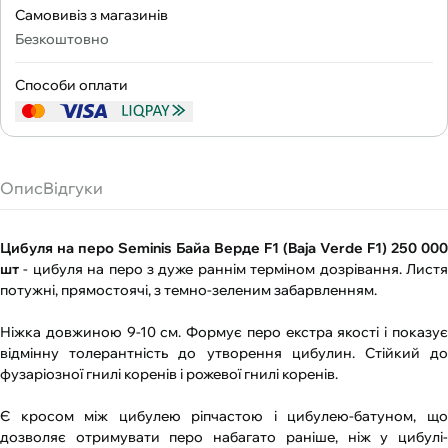
Самовивіз з магазинів
Безкоштовно
Способи оплати
Опис
Відгуки
Цибуля на перо Seminis Байа Верде F1 (Baja Verde F1) 250 000
шт
- цибуля на перо з дуже раннім терміном дозрівання. Листя
потужні, прямостоячі, з темно-зеленим забарвленням.
Ніжка довжиною 9-10 см. Формує перо екстра якості і показує
відмінну толерантність до утворення цибулин. Стійкий до
фузаріозної гнилі коренів і рожевої гнилі коренів.
Є кросом між цибулею ріпчастою і цибулею-батуном, що
дозволяє отримувати перо набагато раніше, ніж у цибулі-