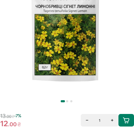
13
-7%
.00
₴
1
12
.00
₴