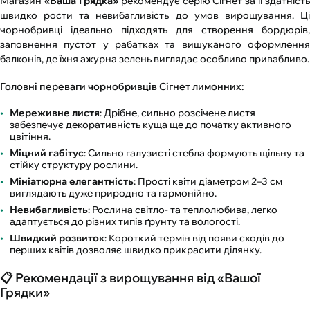
Магазин
«Ваша Грядка»
рекомендує серію Сігнет за її здатність
швидко рости та невибагливість до умов вирощування. Ці
чорнобривці ідеально підходять для створення бордюрів,
заповнення пустот у рабатках та вишуканого оформлення
балконів, де їхня ажурна зелень виглядає особливо привабливо.
Головні переваги чорнобривців Сігнет лимонних:
Мереживне листя
: Дрібне, сильно розсічене листя
забезпечує декоративність куща ще до початку активного
цвітіння.
Міцний габітус
: Сильно галузисті стебла формують щільну та
стійку структуру рослини.
Мініатюрна елегантність
: Прості квіти діаметром 2–3 см
виглядають дуже природно та гармонійно.
Невибагливість
: Рослина світло- та теплолюбива, легко
адаптується до різних типів ґрунту та вологості.
Швидкий розвиток
: Короткий термін від появи сходів до
перших квітів дозволяє швидко прикрасити ділянку.
📋 Рекомендації з вирощування від «Вашої
Грядки»