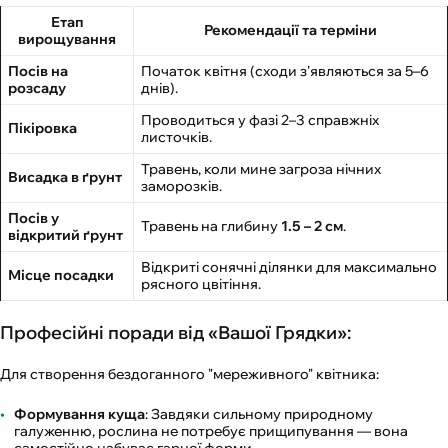
Етап
Рекомендації та терміни
вирощування
Посів на
Початок квітня (сходи з'являються за 5–6
розсаду
днів).
Проводиться у фазі 2–3 справжніх
Пікіровка
листочків.
Травень, коли мине загроза нічних
Висадка в ґрунт
заморозків.
Посів у
Травень на глибину
1.5 – 2 см
.
відкритий ґрунт
Відкриті сонячні ділянки для максимально
Місце посадки
рясного цвітіння.
Професійні поради від «Вашої Грядки»:
Для створення бездоганного "мереживного" квітника:
Формування куща
: Завдяки сильному природному
галуженню, рослина не потребує прищипування — вона