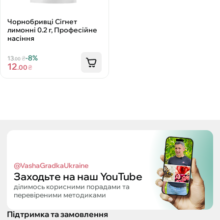
Чорнобривці Сігнет
лимонні 0.2 г, Професійне
насіння
-8%
13
₴
.00
12
.00
₴
@VashaGradkaUkraine
Заходьте на наш YouTube
ділимось корисними порадами та
перевіреними методиками
Підтримка та замовлення