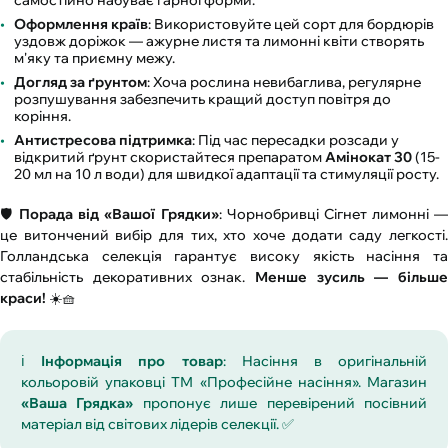
самостійно набуває гарної форми.
Оформлення країв
: Використовуйте цей сорт для бордюрів
уздовж доріжок — ажурне листя та лимонні квіти створять
м'яку та приємну межу.
Догляд за ґрунтом
: Хоча рослина невибаглива, регулярне
розпушування забезпечить кращий доступ повітря до
коріння.
Антистресова підтримка
: Під час пересадки розсади у
відкритий ґрунт скористайтеся препаратом
Амінокат 30
(15-
20 мл на 10 л води) для швидкої адаптації та стимуляції росту.
🛡️
Порада від «Вашої Грядки»
: Чорнобривці Сігнет лимонні 
це витончений вибір для тих, хто хоче додати саду легкості.
Голландська селекція гарантує високу якість насіння та
стабільність декоративних ознак.
Менше зусиль — більше
краси!
☀️🧺
ℹ️
Інформація про товар
: Насіння в оригінальній
кольоровій упаковці ТМ «Професійне насіння». Магазин
«Ваша Грядка»
пропонує лише перевірений посівний
матеріал від світових лідерів селекції. ✅