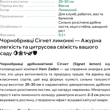
Висота рослини
25–30 см
Період висіву
Весна
Колір
Лимонний
Для клумб, рабаток, ваз та
Призначення
балконів
Сильно розсічене дрібне
Особливості
листя, міцні стебла, швидкий
ріст
Фасовка
0.2 г
Чорнобривці Сігнет лимонні — Ажурна
легкість та цитрусова свіжість вашого
саду 🍋🌼✨🌿🛡️
Чорнобривці дрібноквіткові Сігнет (Signet lemon)
ві
голландської компанії
Hem Zaden
— це справжня знахідка для
тих, хто цінує витонченість та природну грацію. На відміну від
класичних сортів, цей вид формує кулясті, сильно галузисті
кущі висотою
25–30 см
із надзвичайно декоративним, дрібни
та сильно розсіченим листям, що нагадує мереживо. Мініатюрні
прості квіти лимонного кольору діаметром всього
2–3 см
рясно
вкривають рослину, створюючи ефект яскравої квітучої хмари.