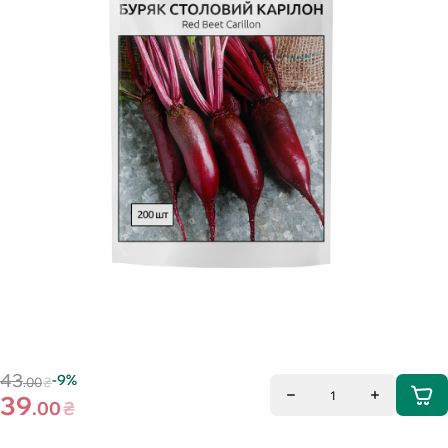
43
-9%
.00
₴
1
39
.00
₴