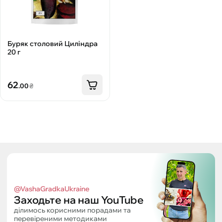
Буряк столовий Циліндра
20 г
62
.00
₴
@VashaGradkaUkraine
Заходьте на наш YouTube
ділимось корисними порадами та
перевіреними методиками