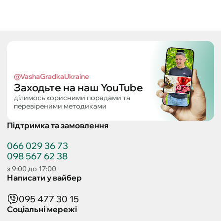
@VashaGradkaUkraine
Заходьте на наш YouTube
ділимось корисними порадами та
перевіреними методиками
Підтримка та замовлення
066 029 36 73
098 567 62 38
з 9:00 до 17:00
Написати у вайбер
095 477 30 15
Соціальні мережі