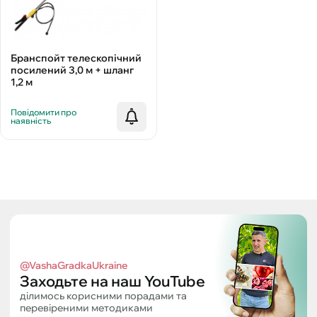
Бранспойт телескопічний
посилений 3,0 м + шланг
1,2 м
Повідомити про
наявність
@VashaGradkaUkraine
Заходьте на наш YouTube
ділимось корисними порадами та
перевіреними методиками