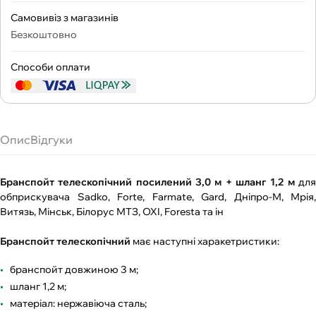
Самовивіз з магазинів
Безкоштовно
Способи оплати
Опис
Відгуки
Бранспойт телескопічний посилений 3,0 м + шланг 1,2 м
дл
обприскувача Sadko, Forte, Farmate, Gard, Дніпро-М, Мрія,
Витязь, Мінськ, Білорус МТЗ, OXI, Foresta та ін
Бранспойт телескопічний
має наступні харакетристики:
бранспойт довжиною 3 м;
шланг 1,2 м;
матеріал: нержавіюча сталь;