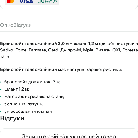
Опис
Відгуки
Бранспойт телескопічний 3,0 м + шланг 1,2 м
для обприскувач
Sadko, Forte, Farmate, Gard, Дніпро-М, Мрія, Витязь, OXI, Foresta
та ін
Бранспойт телескопічний
має наступні харакетристики:
бранспойт довжиною 3 м;
шланг 1,2 м;
матеріал: нержавіюча сталь;
з'єднання: латунь.
універсальний клапан
Відгуки
Залиште свій відгук про цей товар