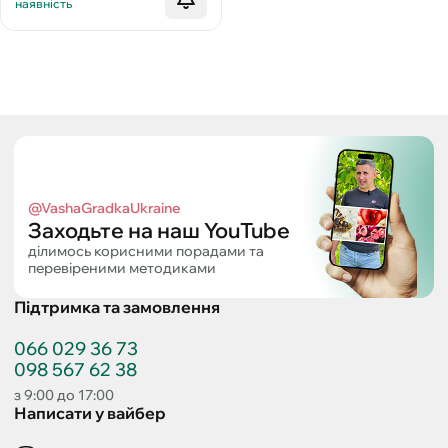
наявність
@VashaGradkaUkraine
Заходьте на наш YouTube
ділимось корисними порадами та
перевіреними методиками
Підтримка та замовлення
066 029 36 73
098 567 62 38
з 9:00 до 17:00
Написати у вайбер