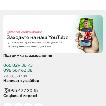
@VashaGradkaUkraine
Заходьте на наш YouTube
ділимось корисними порадами та
перевіреними методиками
Підтримка та замовлення
066 029 36 73
098 567 62 38
з 9:00 до 17:00
Написати у вайбер
095 477 30 15
Соціальні мережі