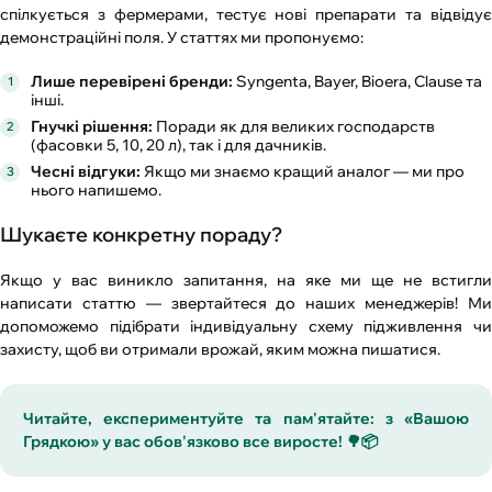
спілкується з фермерами, тестує нові препарати та відвідує
демонстраційні поля. У статтях ми пропонуємо:
Лише перевірені бренди:
Syngenta, Bayer, Bioera, Clause та
інші.
Гнучкі рішення:
Поради як для великих господарств
(фасовки 5, 10, 20 л), так і для дачників.
Чесні відгуки:
Якщо ми знаємо кращий аналог — ми про
нього напишемо.
Шукаєте конкретну пораду?
Якщо у вас виникло запитання, на яке ми ще не встигли
написати статтю — звертайтеся до наших менеджерів! Ми
допоможемо підібрати індивідуальну схему підживлення чи
захисту, щоб ви отримали врожай, яким можна пишатися.
Читайте, експериментуйте та пам'ятайте: з «Вашою
Грядкою» у вас обов'язково все виросте! 🌳📦