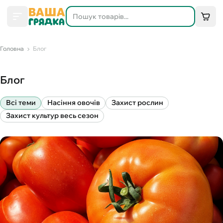
Головна
Блог
Блог
Всі теми
Насіння овочів
Захист рослин
Захист культур весь сезон