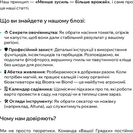
Наш принцип —
«Менше зусиль — більше врожай»
, і саме пр
це наші статті.
Що ви знайдете у нашому блозі:
🍅 Секрети овочівництва:
Як обрати насіння томатів, огірків
чи капусти, щоб вони дали стабільний результат у вашому
регіоні.
🛡️ Професійний захист:
Детальні інструкції з використання
фунгіцидів, інсектицидів та гербіцидів. Розповідаємо, як
подолати фітофтороз, вершинну гниль чи павутинного кліща
без шкоди для рослини.
🧪 Абетка живлення:
Розбираємося в добривах разом. Коли
потрібен магній, як працює кальцій і чому органічні
біоактиватори від Bioera чи Biond — це майбутнє агрономії.
🗓️ Календар садівника:
Щомісячні підказки про те, які роботи
варто провести в саду, на городі чи в теплиці саме зараз.
🛠️ Огляди інструменту:
Як обрати секатор чи ножівку
(наприклад, Altuna), що служитимуть роками.
Чому нам довіряють?
Ми не просто теоретики. Команда «Вашої Грядки» постійно