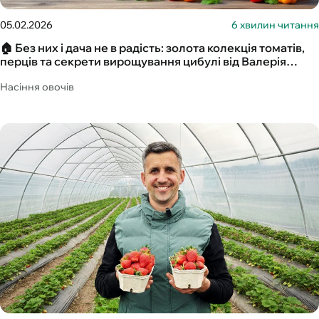
05.02.2026
6 хвилин читання
🏠 Без них і дача не в радість: золота колекція томатів,
перців та секрети вирощування цибулі від Валерія
Капіноса
Насіння овочів