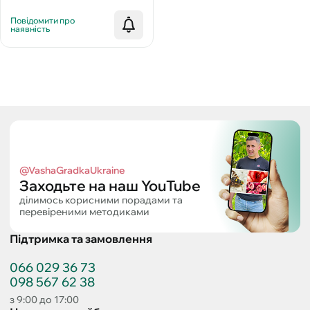
Повідомити про
наявність
@VashaGradkaUkraine
Заходьте на наш YouTube
ділимось корисними порадами та
перевіреними методиками
Підтримка та замовлення
066 029 36 73
098 567 62 38
з 9:00 до 17:00