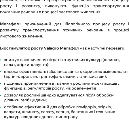
росту і розвитку, виконують функцію транспортування
поживних речовин в процесі листового живлення.
Мегафол+
призначений для біологічного процесу росту і
розвитку, транспортування поживних речовин в процесі
листового живлення.
Біостимулятор росту Valagro Мегафол
має наступні переваги:
знижує накопичення нітратів в чутливих культур (шпинат,
салат, огірки, капуста);
висока ефективність і збалансованість корисних амінокислот
(аргінін, пропілін, триптофан, гліцин, лізин, цистеїн);
підсилює проникнення в тканини рослини інсектицидів ,
фунгіцидів, регуляторів росту, мікроелементів;
дозволяє рослині швидко адаптуватися після обробки
ділянки гербіцидами;
особливо ефективний для обробки помідорів, огірків,
капусти, шпинату, салату, перцю, баштанних і технічних
культур, плодових дерев і винограду.