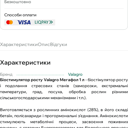
Безкоштовно
Способи оплати
Характеристики
Опис
Відгуки
Характеристики
Бренд
Valagro
Біостимулятор росту Valagro Мегафол 1 л
- біостімулятор росту
і подолання стресових станів (заморозки, екстремальні
температури, град, посуха, обробка рослин різними
сільськогосподарськими механізмами і т.п.).
Виготовляється з рослинних амінокислот (28%), в його складі
бетаїн, полісахариди і прогормональні з'єднання. Амінокислоти
стимулюють метаболічні процеси, засвоєння поживних
речовин, є готовим Енергорезервом для біологічного процесу