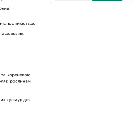
полив)
сть, стійкість до
та довкілля.
 та кореневою
воляє рослинам
их культур для