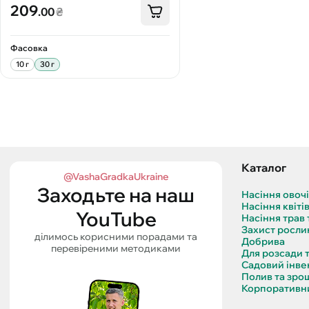
209
.00
₴
Фасовка
10 г
30 г
Каталог
@VashaGradkaUkraine
Заходьте на наш
Насіння овоч
Насіння квіті
YouTube
Насіння трав 
Захист росли
ділимось корисними порадами та
Добрива
перевіреними методиками
Для розсади 
Садовий інве
Полив та зро
Корпоративни