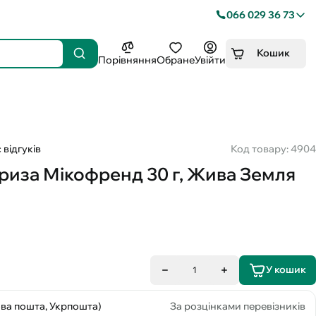
066 029 36 73
Кошик
Порівняння
Обране
Увійти
 відгуків
Код товару: 4904
риза Мікофренд 30 г, Жива Земля
У кошик
1
ова пошта, Укрпошта)
За розцінками перевізників