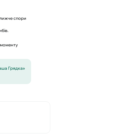
ближче спори
бів.
 моменту
Ваша Грядка»