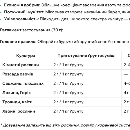
Економія добрив:
Збільшує коефіцієнт засвоєння азоту та фос
Потужний імунітет:
Мікориза створює механічний бар'єр, який 
Універсальність:
Підходить для широкого спектра культур — в
Регламент застосування (30 г):
Головне правило:
Обирайте будь-який зручний спосіб, головне
Культура
Приготування ґрунтосуміші
С
Кімнатні рослини
2 г / 1 кг ґрунту
2–4
Розсада овочів
2 г / 1 кг ґрунту
—
Саджанці плодових
2 г / 1 кг ґрунту
4–6
Лохина, Горіх
2 г / 1 кг ґрунту
4 г
Троянди, квіти
2 г / 1 кг ґрунту
2 г
Хвойні рослини
2 г / 1 кг ґрунту
2 г
* Дозування залежить від віку рослини, розміру кореневої систе