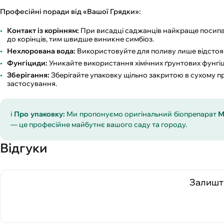
Професійні поради від «Вашої Грядки»:
Контакт із корінням:
При висадці саджанців найкраще посипа
до корінців, тим швидше виникне симбіоз.
Нехлорована вода:
Використовуйте для поливу лише відстоян
Фунгіциди:
Уникайте використання хімічних ґрунтових фунгіц
Зберігання:
Зберігайте упаковку щільно закритою в сухому п
застосування.
ℹ️
Про упаковку:
Ми пропонуємо оригінальний біопрепарат
М
— це професійне майбутнє вашого саду та городу.
Відгуки
Залиште