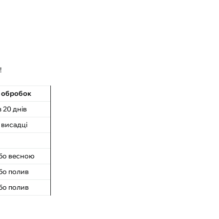
!
ь обробок
 20 днів
 висадці
або весною
бо полив
бо полив