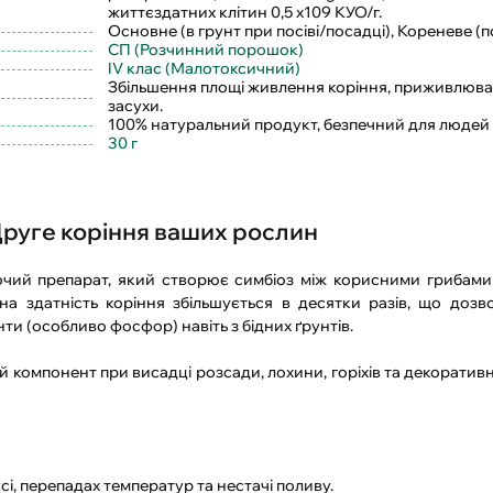
життєздатних клітин 0,5 х109 КУО/г.
Основне (в грунт при посіві/посадці), Кореневе (
СП (Розчинний порошок)
IV клас (Малотоксичний)
Збільшення площі живлення коріння, приживлювані
засухи.
100% натуральний продукт, безпечний для людей 
30 г
Друге коріння ваших рослин
ий препарат, який створює симбіоз між корисними грибами
а здатність коріння збільшується в десятки разів, що доз
и (особливо фосфор) навіть з бідних ґрунтів.
компонент при висадці розсади, лохини, горіхів та декоративн
, перепадах температур та нестачі поливу.