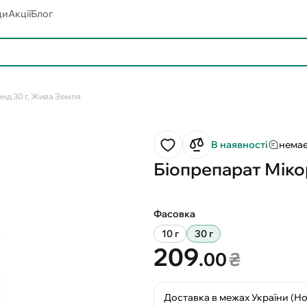
ди
Акції
Блог
нд 30 г, Жива Земля
В наявності
немає
Біопрепарат Міко
Фасовка
10 г
30 г
209
.00
₴
Доставка в межах України (Н