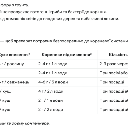
фору з ґрунту.
не пропускає патогенні гриби та бактерії до коріння.
ід домашніх квітів до плодових дерев та вибагливої лохини.
 — щоб препарат потрапив безпосередньо до кореневої системи
ухе внесення*
Кореневе підживлення*
Кількіст
 г / рослину
2–4 г / 1 л води
2–3 рази через
2–4 г / 1 л води
При посіві або
 г / саджанець
4–6 г / 5 л води
При посадці
 / кущ
4 г / 2 л води
При посадці 
 / кущ
2 г / 1 л води
При посадці а
 / кущ
2 г / 2 л води
При посадці а
ми та об'єму контейнера.