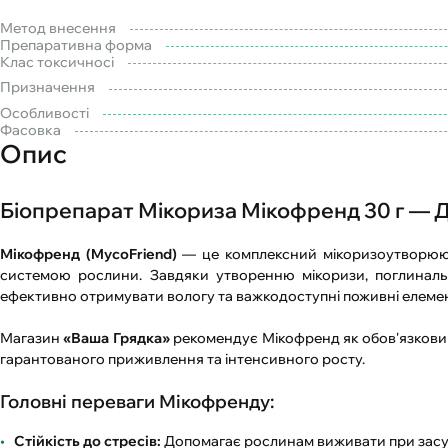
Метод внесення
Препаративна форма
Клас токсичносі
Призначення
Особливості
Фасовка
Опис
Біопрепарат Мікориза Мікофренд 30 г — 
Мікофренд (MycoFriend)
— це комплексний мікоризоутворююч
системою рослини. Завдяки утворенню мікоризи, поглинальн
ефективно отримувати вологу та важкодоступні поживні елемент
Магазин
«Ваша Грядка»
рекомендує Мікофренд як обов'язковий 
гарантованого приживлення та інтенсивного росту.
Головні переваги Мікофренду:
Стійкість до стресів:
Допомагає рослинам виживати при засусі