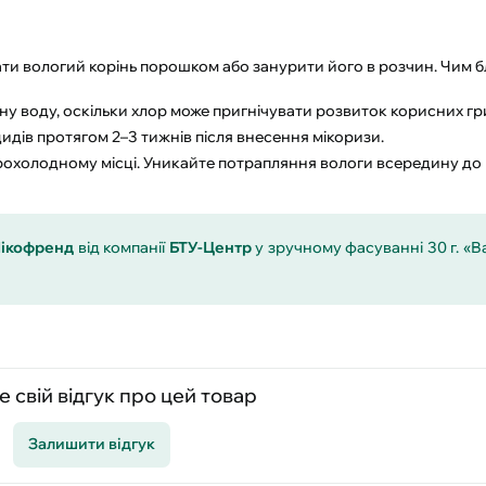
ти вологий корінь порошком або занурити його в розчин. Чим 
у воду, оскільки хлор може пригнічувати розвиток корисних гри
идів протягом 2–3 тижнів після внесення мікоризи.
рохолодному місці. Уникайте потрапляння вологи всередину до
ікофренд
від компанії
БТУ-Центр
у зручному фасуванні 30 г. «
 свій відгук про цей товар
Залишити відгук