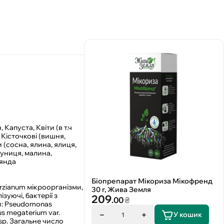
Капуста, Квіти (в т.ч
 Кісточкові (вишня,
 (сосна, ялина, ялиця,
(суниця, малина,
оянда
Біопрепарат Мікориза Мікофренд
rzianum мікроорганізми,
30 г, Жива Земля
уючі, бактерії з
209
.00
₴
и: Pseudomonas
lus megaterium var.
У кошик
1
 sp. Загальне число