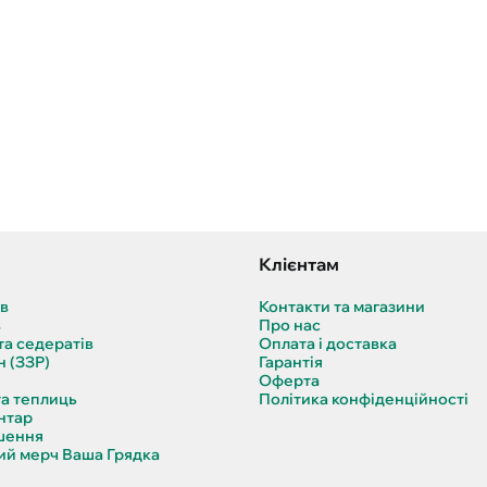
Клієнтам
ів
Контакти та магазини
в
Про нас
та седератів
Оплата і доставка
н (ЗЗР)
Гарантія
Оферта
та теплиць
Політика конфіденційності
нтар
шення
й мерч Ваша Грядка