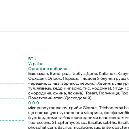
BTU
Україна
Органічне добриво
Баклажан, Виноград, Гарбуз, Диня, Кабачок, Кавун, 
Орхідея), Огірок, Перець, Плодові (яблуня, груша),
черешня, слива, абрикос, персик), Хвойні культури
туя, ялівець, кедр, кипарис, тис, модрина), Ягідні 
смородина, ожина, лохина), Томат, Полуниця, Тр
Початковий етап (Досходовий)
0-0-0
мікоризоутворюючі гриби: Glomus, Trichoderma ha
що покращують утворення мікоризи, фосфатмобіліз
фунгіцидними та бактерицидними властивостям
fluorescens, Streptomyces sp., Bacillus subtilis, Bacil
phosphaticum, Bacillus muciloginosus, Enterobacter