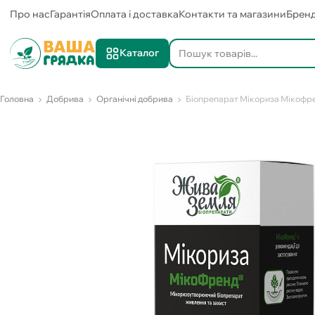
Про нас
Гарантія
Оплата і доставка
Контакти та магазини
Брен
Каталог
Головна
Добрива
Органічні добрива
Біопрепарат Мікориза Мікофре