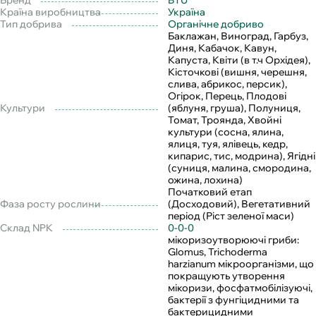
Бренд
BTU
Країна виробництва
Україна
Тип добрива
Органічне добриво
Баклажан, Виноград, Гарбуз,
Диня, Кабачок, Кавун,
Капуста, Квіти (в т.ч Орхідея),
Кісточкові (вишня, черешня,
слива, абрикос, персик),
Огірок, Перець, Плодові
Культури
(яблуня, груша), Полуниця,
Томат, Троянда, Хвойні
культури (сосна, ялина,
ялиця, туя, ялівець, кедр,
кипарис, тис, модрина), Ягідні
(суниця, малина, смородина,
ожина, лохина)
Початковий етап
Фаза росту рослини
(Досходовий), Вегетативний
період (Ріст зеленої маси)
Склад NPK
0-0-0
мікоризоутворюючі гриби:
Glomus, Trichoderma
harzianum мікроорганізми, що
покращують утворення
мікоризи, фосфатмобілізуючі,
бактерії з фунгіцидними та
бактерицидними