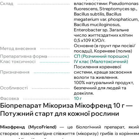
Склад
властивостями: Pseudomonas
fluorescens, Streptomyces sp.,
Bacillus subtilis, Bacillus
megaterium var. phosphaticum,
Bacillus muciloginosus,
Enterobacter sp. Загальне
число життєздатних клітин
0,5 х109 КУО/г.
Основне (в грунт при посіві/
Метод внесення
посадці), Кореневе (полив)
Препаративна форма
СП (Розчинний порошок)
Клас токсичносі
IV клас (Малотоксичний)
Посилення кореневої
Призначення
системи, краще засвоєння
вологи та живлення.
100% натуральний продукт,
Особливості
безпечний для людей та
довкілля.
Фасовка
10 г
Біопрепарат Мікориза Мікофренд 10 г —
Потужний старт для кожної рослини
Мікофренд (MycoFriend)
— це біологічний препарат, яки
створює взаємовигідне співжиття (мікоризу) грибів із корінням