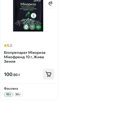
5.0
Біопрепарат Мікориза
Мікофренд 10 г, Жива
Земля
100
.50
₴
Фасовка
10 г
30 г