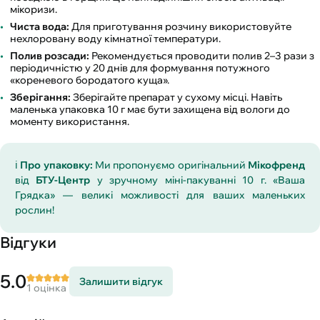
мікоризи.
Чиста вода:
Для приготування розчину використовуйте
нехлоровану воду кімнатної температури.
Полив розсади:
Рекомендується проводити полив 2–3 рази з
періодичністю у 20 днів для формування потужного
«кореневого бородатого куща».
Зберігання:
Зберігайте препарат у сухому місці. Навіть
маленька упаковка 10 г має бути захищена від вологи до
моменту використання.
ℹ️
Про упаковку:
Ми пропонуємо оригінальний
Мікофренд
від
БТУ-Центр
у зручному міні-пакуванні 10 г. «Ваша
Грядка» — великі можливості для ваших маленьких
рослин!
Відгуки
5.0
Залишити відгук
1 оцінка