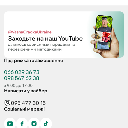
@VashaGradkaUkraine
Заходьте на наш YouTube
ділимось корисними порадами та
перевіреними методиками
Підтримка та замовлення
066 029 36 73
098 567 62 38
з 9:00 до 17:00
Написати у вайбер
095 477 30 15
Соціальні мережі