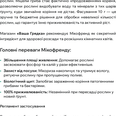
рослин. Міцелій гриба стає фактично «продовженням» кореня,
дозволяючи рослині видобувати воду та мінерали з тих шарів
ґрунту, куди звичайне коріння не дістає. Фасування 10 г — це
зручне та бюджетне рішення для обробки невеликої кількості
рослин, що гарантує їхню приживлюваність та активний ріст.
Магазин
«Ваша Грядка»
рекомендує Мікофренд як секретни
інгредієнт для здорової розсади та розкішних кімнатних квітів.
Головні переваги Мікофренду:
Збільшення площі живлення:
Допомагає рослині
засвоювати фосфор та калій у рази ефективніше.
Захист від посухи:
Мікориза накопичує та утримує вологу,
рятуючи рослину при пропущеному поливі.
Біологічний щит:
Запобігає зараженню коріння патогенними
грибами та бактеріями.
100% приживлюваність:
Незамінний при пересадці рослин у
новий ґрунт.
Регламент застосування