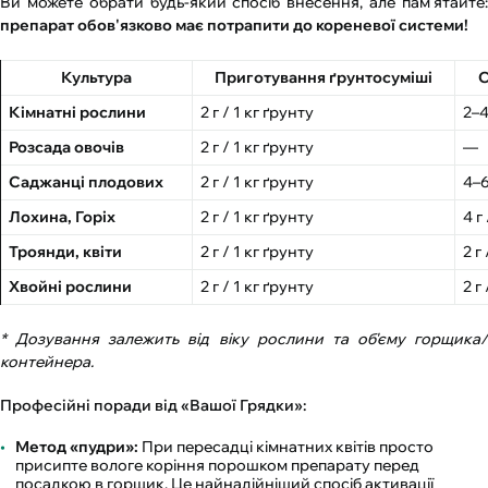
Ви можете обрати будь-який спосіб внесення, але пам'ятайте:
препарат обов'язково має потрапити до кореневої системи!
Культура
Приготування ґрунтосуміші
С
Кімнатні рослини
2 г / 1 кг ґрунту
2–4
Розсада овочів
2 г / 1 кг ґрунту
—
Саджанці плодових
2 г / 1 кг ґрунту
4–6
Лохина, Горіх
2 г / 1 кг ґрунту
4 г
Троянди, квіти
2 г / 1 кг ґрунту
2 г
Хвойні рослини
2 г / 1 кг ґрунту
2 г
* Дозування залежить від віку рослини та об'єму горщика/
контейнера.
Професійні поради від «Вашої Грядки»:
Метод «пудри»:
При пересадці кімнатних квітів просто
присипте вологе коріння порошком препарату перед
посадкою в горщик. Це найнадійніший спосіб активації