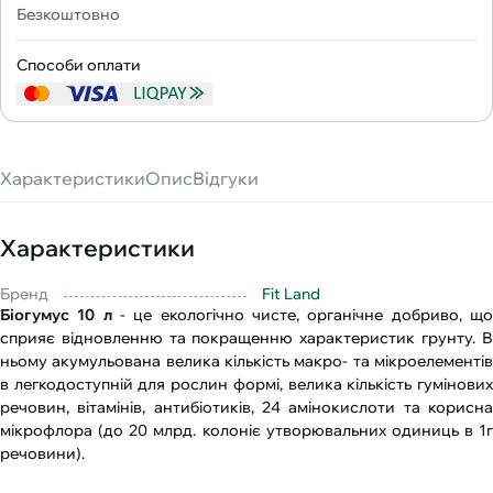
Безкоштовно
Способи оплати
Характеристики
Опис
Відгуки
Характеристики
Бренд
Fit Land
Біогумус 10 л
- це екологічно чисте, органічне добриво, щ
сприяє відновленню та покращенню характеристик грунту. В
ньому акумульована велика кількість макро- та мікроелементів
в легкодоступній для рослин формі, велика кількість гумінових
речовин, вітамінів, антибіотиків, 24 амінокислоти та корисна
мікрофлора (до 20 млрд. колоніє утворювальних одиниць в 1г
речовини).