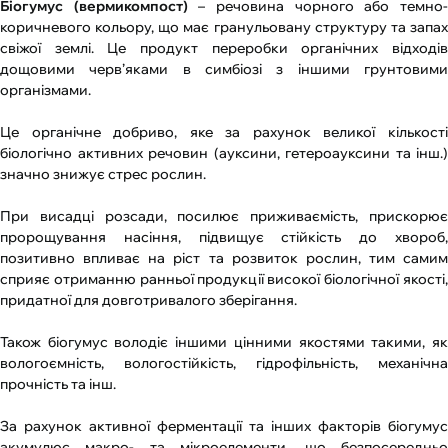
Біогумус (вермикомпост)
– речовина чорного або темно
коричневого кольору, що має гранульовану структуру та запах
свіжої землі. Це продукт переробки органічних відходів
дощовими черв’яками в симбіозі з іншими грунтовими
організмами.
Це органічне добриво, яке за рахунок великої кількості
біологічно активних речовин (ауксини, гетероауксини та інш.)
значно знижує стрес рослин.
При висадці розсади, посилює приживаємість, прискорює
пророщування насіння, підвищує стійкість до хвороб,
позитивно впливає на ріст та розвиток рослин, тим самим
сприяє отриманню ранньої продукції високої біологічної якості,
придатної для довготривалого зберігання.
Також біогумус володіє іншими цінними якостями такими, як
вологоємність, вологостійкість, гідрофільність, механічна
прочність та інш.
За рахунок активної ферментації та інших факторів біогумус
акумулює макро- та мікроелементи, що безпосередньо