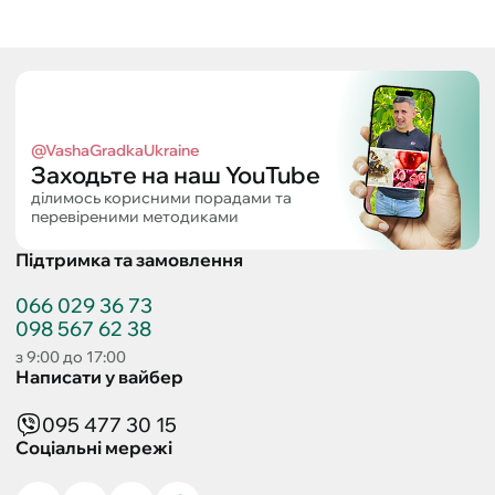
@VashaGradkaUkraine
Заходьте на наш YouTube
ділимось корисними порадами та
перевіреними методиками
Підтримка та замовлення
066 029 36 73
098 567 62 38
з 9:00 до 17:00
Написати у вайбер
095 477 30 15
Соціальні мережі