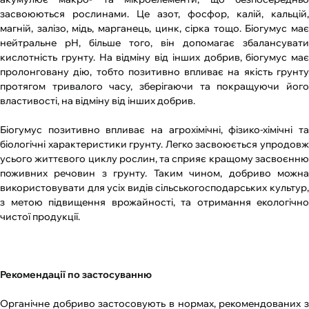
засвоюються рослинами. Це азот, фосфор, калій, кальцій,
магній, залізо, мідь, марганець, цинк, сірка тощо. Біогумус має
нейтральне рН, більше того, він допомагає збалансувати
кислотність грунту. На відміну від інших добрив, біогумус має
пролонговану дію, тобто позитивно впливає на якість грунту
протягом тривалого часу, зберігаючи та покращуючи його
властивості, на відміну від інших добрив.
Біогумус позитивно впливає на агрохімічні, фізико-хімічні та
біологічні характеристики грунту. Легко засвоюється упродовж
усього життєвого циклу рослин, та сприяє кращому засвоєнню
поживних речовин з грунту. Таким чином, добриво можна
використовувати для усіх видів сільськогосподарських культур,
з метою підвищення врожайності, та отримання екологічно
чистої продукції.
Рекомендації по застосуванню
Органічне добриво застосовують в нормах, рекомендованих з