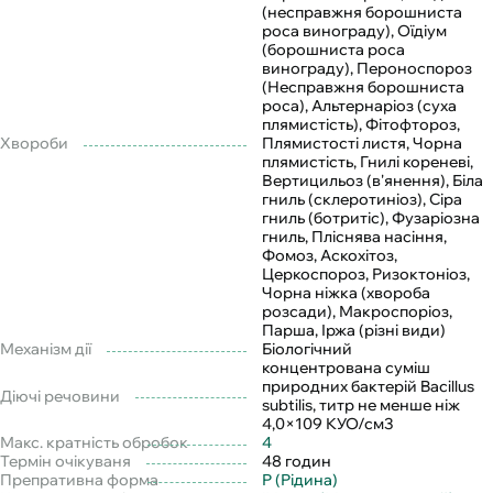
(несправжня борошниста
роса винограду), Оїдіум
(борошниста роса
винограду), Пероноспороз
(Несправжня борошниста
роса), Альтернаріоз (суха
плямистість), Фітофтороз,
Хвороби
Плямистості листя, Чорна
плямистість, Гнилі кореневі,
Вертицильоз (в'янення), Біла
гниль (склеротиніоз), Сіра
гниль (ботритіс), Фузаріозна
гниль, Пліснява насіння,
Фомоз, Аскохітоз,
Церкоспороз, Ризоктоніоз,
Чорна ніжка (хвороба
розсади), Макроспоріоз,
Парша, Іржа (різні види)
Механізм дії
Біологічний
концентрована суміш
природних бактерій Bacillus
Діючі речовини
subtilis, титр не менше ніж
4,0×109 КУО/см3
Макс. кратність обробок
4
Термін очікуваня
48 годин
Препративна форма
Р (Рідина)