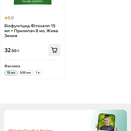
5.0
Біофунгіцид Фітохелп 15
мл + Прилипач 8 мл, Жива
Земля
32
.50
₴
Фасовка
15 мл
500 мл
1 л
@VashaGradkaUkraine