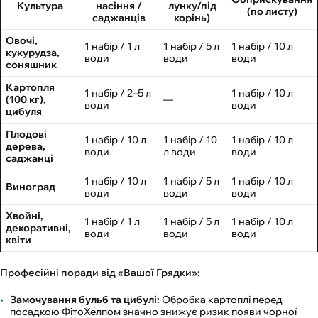
Культура
насіння /
лунку/під
(по листу)
саджанців
корінь)
Овочі,
1 набір / 1 л
1 набір / 5 л
1 набір / 10 л
кукурудза,
води
води
води
соняшник
Картопля
1 набір / 2–5 л
1 набір / 10 л
(100 кг),
—
води
води
цибуля
Плодові
1 набір / 10 л
1 набір / 10
1 набір / 10 л
дерева,
води
л води
води
саджанці
1 набір / 10 л
1 набір / 5 л
1 набір / 10 л
Виноград
води
води
води
Хвойні,
1 набір / 1 л
1 набір / 5 л
1 набір / 10 л
декоративні,
води
води
води
квіти
Професійні поради від «Вашої Грядки»:
Замочування бульб та цибулі:
Обробка картоплі перед
посадкою ФітоХелпом значно знижує ризик появи чорної