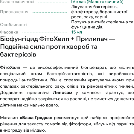
Клас токсичносі
IV клас (Малотоксичний)
Лікування бактеріозів,
Призначення
фітофторозу, борошнистої
роси, раку, парші.
Потужна антибактеріальна та
Особливості
фунгіцидна дія.
Фасовка
15 мл
Біофунгіцид ФітоХелп + Прилипач —
Подвійна сила проти хвороб та
бактеріозів
ФітоХелп
— це високоефективний біопрепарат, що містить
спеціальний штам бактерій-антагоністів, які виробляють
природні антибіотики. Він є справжнім «рятувальником» при
спалахах бактеріального раку, опіків та різноманітних гнилей.
Додавання прилипача
Липосам
у комплект гарантує, щ
препарат надійно закріпиться на рослині, не змиється дощем та
діятиме максимально довго.
Магазин
«Ваша Грядка»
рекомендує цей набір як професійн
рішення для захисту томатів від фітофтори, яблунь від парші та
винограду від мілдью.