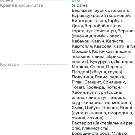
Бренд
BTU
Країна виробництва
Україна
Баклажан, Буряк столовий,
Буряк цукровий і кормовий,
Виноград, Газон, Гарбуз,
Диня, Зернобобові (соя,
горох, нут, сочевиця), Зернові
(пшениця, ячмінь, овес),
Кабачок, Кавун, Капуста,
Картопля, Квасоля, Квіти (в т.ч
Орхідея), Кісточкові (вишня,
черешня, слива, абрикос,
персик), Кукурудза, Люцерна,
Культури
Морква, Огірок, Перець,
Плодові (яблуня, груша),
Полуниця, Редис, редька,
Ріпак, Самшит, Соняшник,
Томат, Троянда, Тютюн,
Хвойні культури (сосна,
ялина, ялиця, туя, ялівець,
кедр, кипарис, тис, модрина),
Хміль, Цибуля, Часник, Ягідні
(суниця, малина, смородина,
ожина, лохина)
Бактеріоз (бактеріальний рак,
опік, плямистість),
Борошниста роса, Мілдью