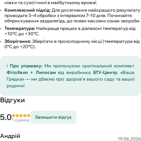
ніжки та сухої гнилі в майбутньому врожаї.
Комплексний підхід:
Для досягнення найкращого результату
проводьте 3–4 обробки з інтервалом 7–10 днів. Починайте
обприскування заздалегідь, до появи масових ознак хвороби.
Температура:
Найкраще працює в діапазоні температур від
+10°C до +30°C.
Зберігання:
Зберігати в прохолодному місці (температура від
0°C до +20°C).
ℹ️
Про упаковку:
Ми пропонуємо оригінальний комплект
ФітоХелп + Липосам
від виробника
БТУ-Центр
. «Ваша
Грядка» — ми дбаємо про здоров’я вашого саду та вашої
родини!
Відгуки
5.0
Залишити відгук
1 оцінка
Андрій
19.06.2026