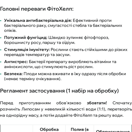
Головні переваги ФітоХелп:
Унікальна антибактеріальна дія:
Ефективний проти
бактеріального раку, смугастості стебла та бактеріальних
опіків.
Потужний фунгіцид:
Швидко зупиняє фітофтороз,
борошнисту росу, паршу та оїдіум.
Стимуляція імунітету:
Рослини стають стійкішими до різких
перепадів температур та засухи.
Антистрес:
Бактерії препарату виробляють вітаміни та
амінокислоти, що стимулюють ріст рослин.
Безпека:
Плоди можна вживати в їжу одразу після обробки
(немає терміну очікування).
Регламент застосування (1 набір на обробку)
Перед приготуванням обов'язково
збовтати!
Спочатку
розчиніть Липосам у невеликій кількості води (1:1), перетворіть
на однорідну масу, а потім додайте ФітоХелп та решту води.
Обробка
Полив (в
Обприскування