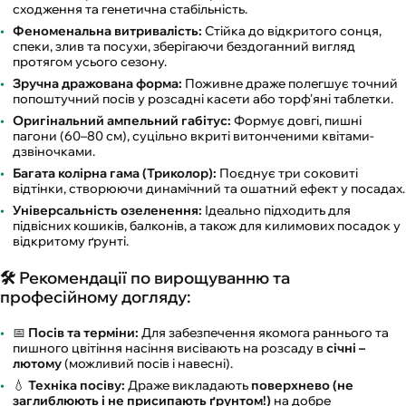
сходження та генетична стабільність.
Феноменальна витривалість:
Стійка до відкритого сонця,
спеки, злив та посухи, зберігаючи бездоганний вигляд
протягом усього сезону.
Зручна дражована форма:
Поживне драже полегшує точний
попоштучний посів у розсадні касети або торф'яні таблетки.
Оригінальний ампельний габітус:
Формує довгі, пишні
пагони (60–80 см), суцільно вкриті витонченими квітами-
дзвіночками.
Багата колірна гама (Триколор):
Поєднує три соковиті
відтінки, створюючи динамічний та ошатний ефект у посадах.
Універсальність озеленення:
Ідеально підходить для
підвісних кошиків, балконів, а також для килимових посадок у
відкритому ґрунті.
🛠️ Рекомендації по вирощуванню та
професійному догляду:
📅
Посів та терміни:
Для забезпечення якомога раннього та
пишного цвітіння насіння висівають на розсаду в
січні –
лютому
(можливий посів і навесні).
💧
Техніка посіву:
Драже викладають
поверхнево (не
заглиблюють і не присипають ґрунтом!)
на добре