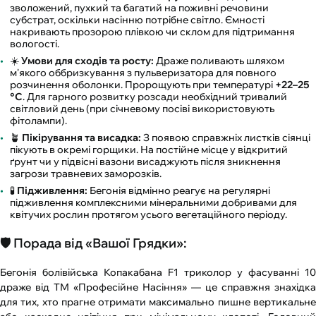
зволожений, пухкий та багатий на поживні речовини
субстрат, оскільки насінню потрібне світло. Ємності
накривають прозорою плівкою чи склом для підтримання
вологості.
☀️
Умови для сходів та росту:
Драже поливають шляхом
м'якого оббризкування з пульверизатора для повного
розчинення оболонки. Пророщують при температурі
+22–25
°C
. Для гарного розвитку розсади необхідний тривалий
світловий день (при січневому посіві використовують
фітолампи).
🪴
Пікірування та висадка:
З появою справжніх листків сіянці
пікують в окремі горщики. На постійне місце у відкритий
ґрунт чи у підвісні вазони висаджують після зникнення
загрози травневих заморозків.
🧪
Підживлення:
Бегонія відмінно реагує на регулярні
підживлення комплексними мінеральними добривами для
квітучих рослин протягом усього вегетаційного періоду.
🛡️ Порада від «Вашої Грядки»:
Бегонія болівійська Копакабана F1 триколор у фасуванні 10
драже від ТМ «Професійне Насіння» — це справжня знахідка
для тих, хто прагне отримати максимально пишне вертикальне