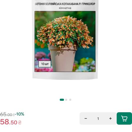
65
-10%
.00
₴
1
58
.50
₴