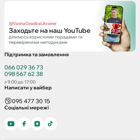
@VashaGradkaUkraine
Заходьте на наш YouTube
ділимось корисними порадами та
перевіреними методиками
Підтримка та замовлення
066 029 36 73
098 567 62 38
з 9:00 до 17:00
Написати у вайбер
095 477 30 15
Соціальні мережі