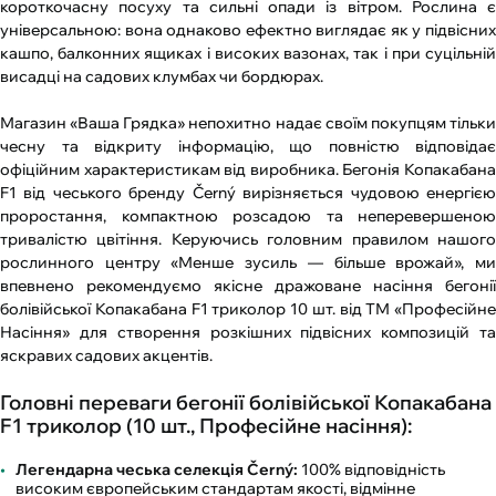
короткочасну посуху та сильні опади із вітром. Рослина є
універсальною: вона однаково ефектно виглядає як у підвісних
кашпо, балконних ящиках і високих вазонах, так і при суцільній
висадці на садових клумбах чи бордюрах.
Магазин «Ваша Грядка» непохитно надає своїм покупцям тільки
чесну та відкриту інформацію, що повністю відповідає
офіційним характеристикам від виробника. Бегонія Копакабана
F1 від чеського бренду Černý вирізняється чудовою енергією
проростання, компактною розсадою та неперевершеною
тривалістю цвітіння. Керуючись головним правилом нашого
рослинного центру «Менше зусиль — більше врожай», ми
впевнено рекомендуємо якісне дражоване насіння бегонії
болівійської Копакабана F1 триколор 10 шт. від ТМ «Професійне
Насіння» для створення розкішних підвісних композицій та
яскравих садових акцентів.
Головні переваги бегонії болівійської Копакабана
F1 триколор (10 шт., Професійне насіння):
Легендарна чеська селекція Černý:
100% відповідність
високим європейським стандартам якості, відмінне