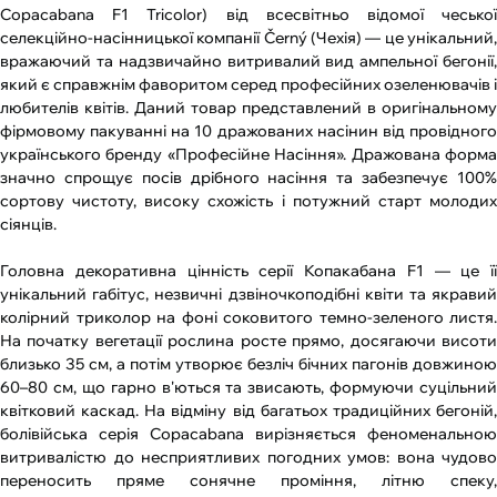
Copacabana F1 Tricolor) від всесвітньо відомої чеської
селекційно-насінницької компанії Černý (Чехія) — це унікальний,
вражаючий та надзвичайно витривалий вид ампельної бегонії,
який є справжнім фаворитом серед професійних озеленювачів і
любителів квітів. Даний товар представлений в оригінальному
фірмовому пакуванні на 10 дражованих насінин від провідного
українського бренду «Професійне Насіння». Дражована форма
значно спрощує посів дрібного насіння та забезпечує 100%
сортову чистоту, високу схожість і потужний старт молодих
сіянців.
Головна декоративна цінність серії Копакабана F1 — це її
унікальний габітус, незвичні дзвіночкоподібні квіти та якравий
колірний триколор на фоні соковитого темно-зеленого листя.
На початку вегетації рослина росте прямо, досягаючи висоти
близько 35 см, а потім утворює безліч бічних пагонів довжиною
60–80 см, що гарно в'ються та звисають, формуючи суцільний
квітковий каскад. На відміну від багатьох традиційних бегоній,
болівійська серія Copacabana вирізняється феноменальною
витривалістю до несприятливих погодних умов: вона чудово
переносить пряме сонячне проміння, літню спеку,