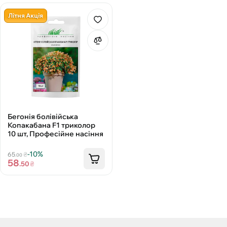
Літня Акція
Бегонія болівійська
Копакабана F1 триколор
10 шт, Професійне насіння
-10%
65
₴
.00
58
.50
₴