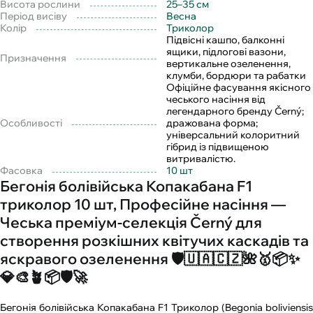
Висота рослини
25–35 см
Період висіву
Весна
Колір
Триколор
Підвісні кашпо, балконні
ящики, підлогові вазони,
Призначення
вертикальне озеленення,
клумби, бордюри та рабатки
Офіційне фасування якісного
чеського насіння від
легендарного бренду Černý;
Особливості
дражована форма;
універсальний колоритний
гібрид із підвищеною
витривалістю.
Фасовка
10 шт
Бегонія болівійська Копакабана F1
триколор 10 шт, Професійне насіння —
Чеська преміум-селекція Černý для
створення розкішних квітучих каскадів та
яскравого озеленення 🛡️🇺🇦🇨🇿🌺🥇📦✨
💎🎨🪴📦🛡️🚀
Бегонія болівійська Копакабана F1 Триколор (Begonia boliviensis