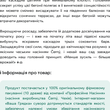
або каскадне цвітіння при мінімальному клопоті. Головний
секрет успіху цієї бегонії полягає в її винятковій сонцестійкості:
ви можете сміливо висаджувати її на південних балконах та
відкритих сонячних террасах, де інші види бегоній можуть
втрачати декоративність.
Вирощуючи розсаду, забезпечте їй додаткове досвічування на
початку року — і вже на початку літа ваші підвісні кашпо
вибухнуть яскравим каскадом трьох соковитих барв.
Заощаджуйте свої сили, підходьте до квітникарства розумно з
якісним чеським насінням Černý, і нехай ваш сад завжди
доводить наш головний принцип: «Менше зусиль — більше
врожай!» ☀️🧺
ℹ️ Інформація про товар:
Продукт постачається у 100% оригінальному фірмовому
пакуванні (10 драже) від компанії «Професійне Насіння»
(насіння виробництва Černý, Чехія). Інтернет-магазин
«Ваша Грядка» суворо дотримується стандартів якості,
забезпечує належні умови зберігання насіннєвого