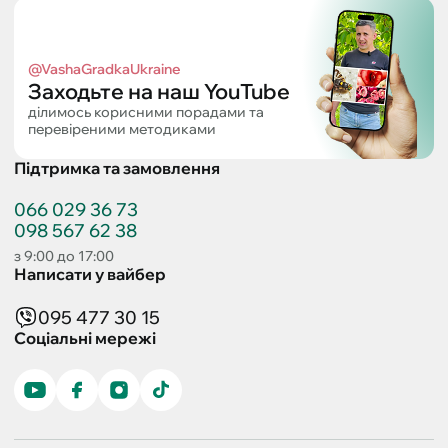
@VashaGradkaUkraine
Заходьте на наш YouTube
ділимось корисними порадами та
перевіреними методиками
Підтримка та замовлення
066 029 36 73
098 567 62 38
з 9:00 до 17:00
Написати у вайбер
095 477 30 15
Соціальні мережі