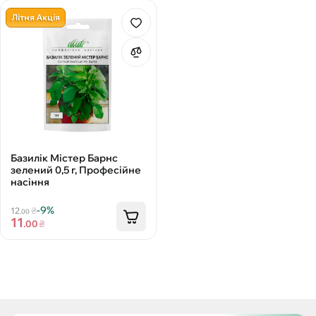
Літня Акція
Базилік Містер Барнс
зелений 0,5 г, Професійне
насіння
-9%
12
₴
.00
11
.00
₴