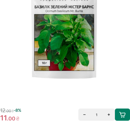
12
-8%
.00
₴
1
11
.00
₴