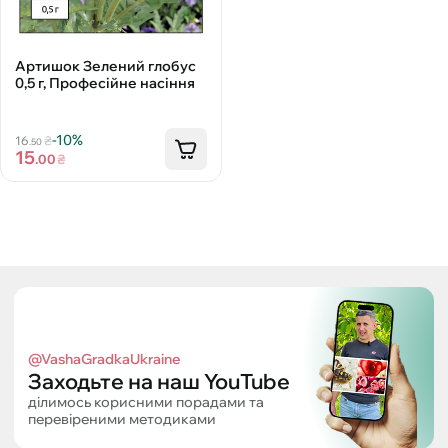
Артишок Зелений глобус
0,5 г, Професійне насіння
-10%
16
₴
.50
15
.00
₴
@VashaGradkaUkraine
Заходьте на наш YouTube
ділимось корисними порадами та
перевіреними методиками