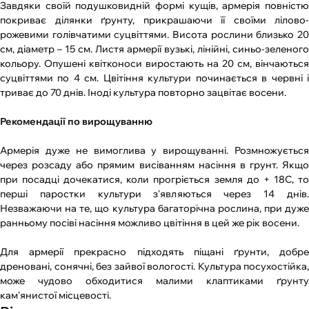
Завдяки своїй подушковидній формі кущів, армерія повністю
покриває ділянки ґрунту, прикрашаючи її своїми лілово-
рожевими голівчатими суцвіттями. Висота рослини близько 20
см, діаметр – 15 см. Листя армерії вузькі, лінійні, синьо-зеленого
кольору. Опушені квітконоси виростають на 20 см, вінчаються
суцвіттями по 4 см. Цвітіння культури починається в червні і
триває до 70 днів. Іноді культура повторно зацвітає восени.
Рекомендації по вирощуванню
Армерія дуже не вимоглива у вирощуванні. Розмножується
через розсаду або прямим висіванням насіння в грунт. Якщо
при посадці дочекатися, коли прогріється земля до + 18С, то
перші паростки культури з'являються через 14 днів.
Незважаючи на те, що культура багаторічна рослина, при дуже
ранньому посіві насіння можливо цвітіння в цей же рік восени.
Для армерії прекрасно підходять піщані ґрунти, добре
дреновані, сонячні, без зайвої вологості. Культура посухостійка,
може чудово обходитися малими клаптиками ґрунту
кам'янистої місцевості.