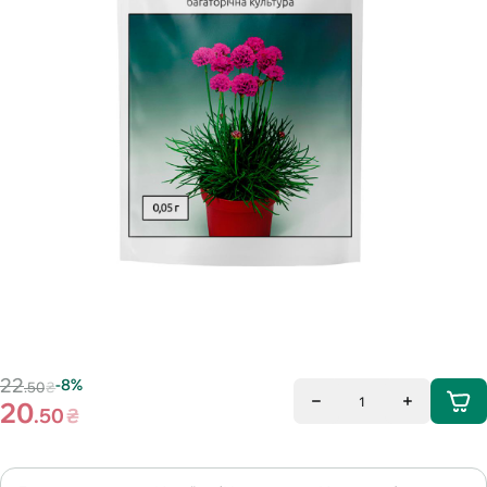
22
-8%
.50
₴
1
20
.50
₴