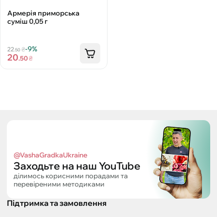
Армерія приморська
суміш 0,05 г
-9%
22
₴
.50
20
.50
₴
@VashaGradkaUkraine
Заходьте на наш YouTube
ділимось корисними порадами та
перевіреними методиками
Підтримка та замовлення