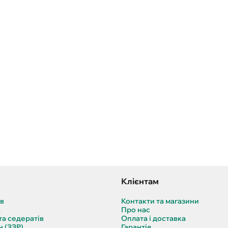
Клієнтам
ів
Контакти та магазини
в
Про нас
та седератів
Оплата і доставка
н (ЗЗР)
Гарантія