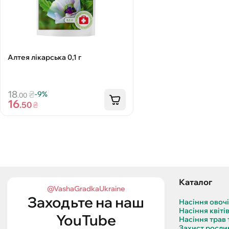
Алтея лікарська 0,1 г
18
₴
-9%
.00
16
.50
₴
Каталог
@VashaGradkaUkraine
Заходьте на наш
Насіння овоч
Насіння квіті
YouTube
Насіння трав 
Захист росли