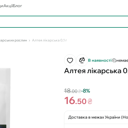
ди
Акції
Блог
карських рослин
Алтея лікарська 0,1 г
В наявності
немає
Алтея лікарська 0,
18
-8%
.00
₴
16
.50
₴
Доставка в межах України (Н