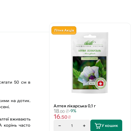
Літня Акція
сягати 50 см в
кими на дотик.
Алтея лікарська 0,1 г
сені.
18
₴
-9%
.00
16
.50
₴
 алтеї вживають
А корінь часто
У кошик
1