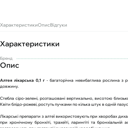
Характеристики
Опис
Відгуки
Характеристики
Бренд
Опис
Алтея лікарська 0,1 г
- багаторічна невибаглива рослина з р
довжину.
Стебла сіро-зелені, розташовані вертикально, висотою близьк
Квіти блідо-рожеві, ростуть пучками по кілька штук в одній пазусі
Лікарські препарати з алтеї використовують при хворобах диха
при хронічному бронхіті, трахеїті, ларингіті та бронхіальній