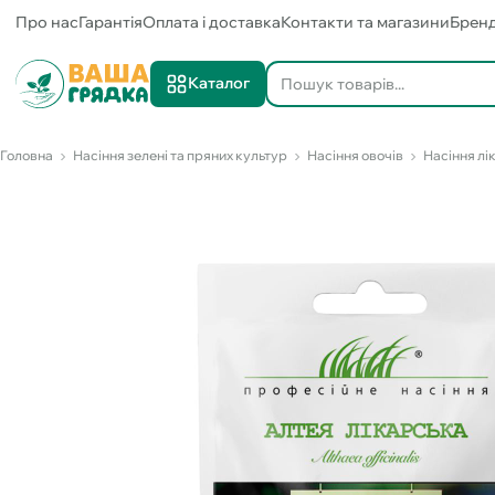
Про нас
Гарантія
Оплата і доставка
Контакти та магазини
Брен
Каталог
Головна
Насіння зелені та пряних культур
Насіння овочів
Насіння лі