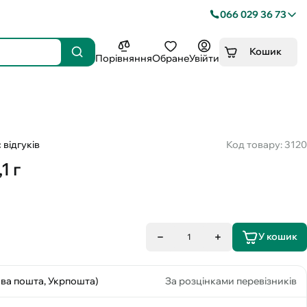
066 029 36 73
Кошик
Порівняння
Обране
Увійти
 відгуків
Код товару: 3120
1 г
У кошик
1
ова пошта, Укрпошта)
За розцінками перевізників