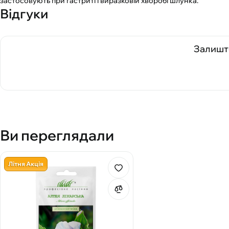
застосовують при гастриті і виразковій хворобі шлунка.
Відгуки
Залиште
Ви переглядали
Літня Акція