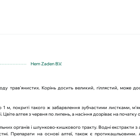
Hem Zaden B.V.
оду трав'янистих. Корінь досить великий, гіллястий, може до
о 1 м, покриті такого ж забарвлення зубчастими листками, м'я
. Цвіте алтея з червня по липень, а насіння дозріває на початку о
льних органів і шлунково-кишкового тракту. Водні екстракти з
 астмі. Препарати на основі алтеї, також є протикашльовими. 