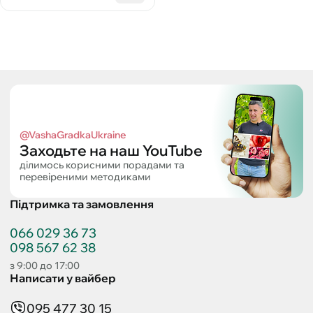
@VashaGradkaUkraine
Заходьте на наш YouTube
ділимось корисними порадами та
перевіреними методиками
Підтримка та замовлення
066 029 36 73
098 567 62 38
з 9:00 до 17:00
Написати у вайбер
095 477 30 15