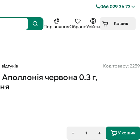
066 029 36 73
Кошик
Порівняння
Обране
Увійти
 відгуків
Код товару: 2259
Аполлонія червона 0.3 г,
ння
У кошик
1