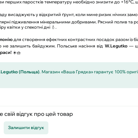
ви перших паростків температуру необхідно знизити до +16°C, 
саду висаджують у відкритий ґрунт, коли мине ризик нічних замор
улярні підживлення мінеральними добривами. Рясний полив та 
у квітки у спекотні дні 💧.
лонію
для створення ефектних контрастних посадок разом із б
о не залишить байдужим. Польське насіння від
W.Legutko
— ц
раси!
☀️🧺
.Legutko (Польща)
. Магазин «Ваша Грядка» гарантує 100% оригі
 свій відгук про цей товар
Залишити відгук