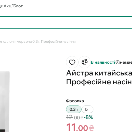
ди
Акції
Блог
поллонія червона 0.3 г, Професійне насіння
В наявності
немає
Айстра китайська 
Професійне насі
Фасовка
0.3 г
5 г
12
-8%
.00
₴
11
.00
₴