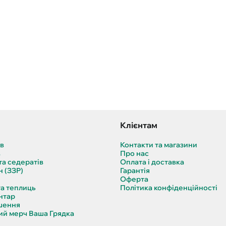
Клієнтам
ів
Контакти та магазини
в
Про нас
та седератів
Оплата і доставка
н (ЗЗР)
Гарантія
Оферта
та теплиць
Політика конфіденційності
нтар
шення
й мерч Ваша Грядка