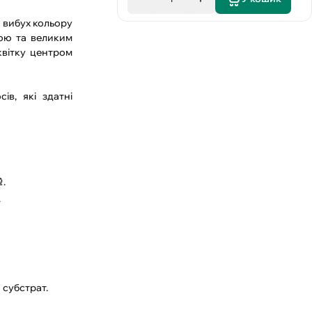
 вибух кольору
мою та великим
квітку центром
ів, які здатні
.
.
 субстрат.