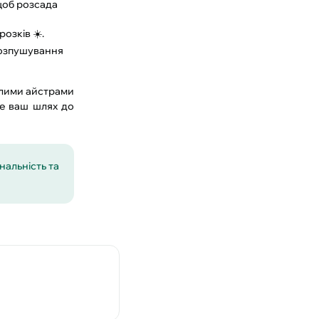
щоб розсада
озків ☀️.
розпушування
ілими айстрами
е ваш шлях до
нальність та