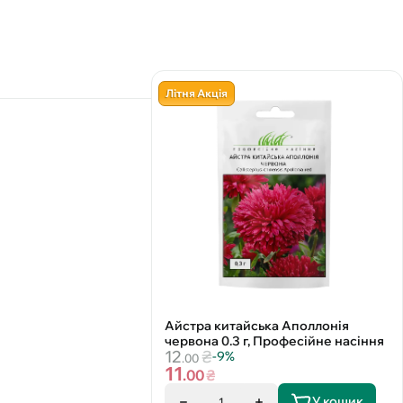
Літня Акція
Айстра китайська Аполлонія
червона 0.3 г, Професійне насіння
12
₴
-9%
.00
11
.00
₴
У кошик
1