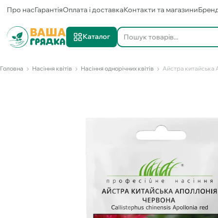
Про нас
Гарантія
Оплата і доставка
Контакти та магазини
Брен
Каталог
Головна
Насіння квітів
Насіння однорічних квітів
Айстра китайська А