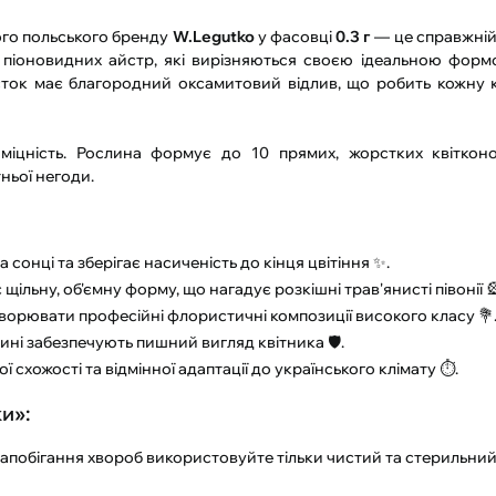
ого польського бренду
W.Legutko
у фасовці
0.3 г
— це справжній
ії піоновидних айстр, які вирізняються своєю ідеальною фор
сток має благородний оксамитовий відлив, що робить кожну 
іцність. Рослина формує до 10 прямих, жорстких квітконос
тньої негоди.
 сонці та зберігає насиченість до кінця цвітіння ✨.
щільну, об'ємну форму, що нагадує розкішні трав'янисті півонії 
створювати професійні флористичні композиції високого класу 💐
лині забезпечують пишний вигляд квітника 🛡️.
ї схожості та відмінної адаптації до українського клімату ⏱️.
и»:
запобігання хвороб використовуйте тільки чистий та стерильний