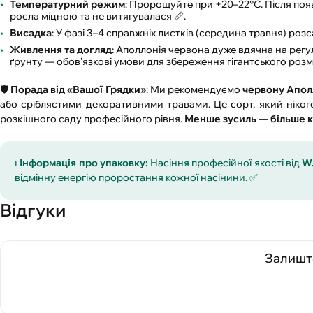
Температурний режим
: Пророщуйте при +20–22°C. Після поя
росла міцною та не витягувалася 📏.
Висадка
: У фазі 3–4 справжніх листків (середина травня) роз
Живлення та догляд
: Аполлонія червона дуже вдячна на рег
ґрунту — обов'язкові умови для збереження гігантського розмір
🛡️
Порада від «Вашої Грядки»
: Ми рекомендуємо
червону Апол
або сріблястими декоративними травами. Це сорт, який ніког
розкішного саду професійного рівня.
Менше зусиль — більше к
ℹ️
Інформація про упаковку:
Насіння професійної якості від
W
відмінну енергію проростання кожної насінини. ✅
Відгуки
Залиште