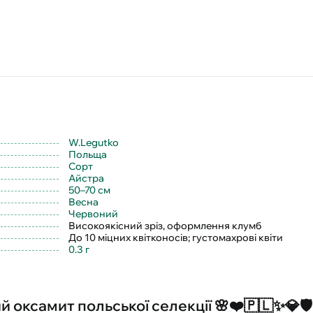
W.Legutko
Польща
Сорт
Айстра
50–70 см
Весна
Червоний
Високоякісний зріз, оформлення клумб
До 10 міцних квітконосів; густомахрові квіти
0.3 г
оксамит польської селекції 🌸❤️🇵🇱✨💎🛡️