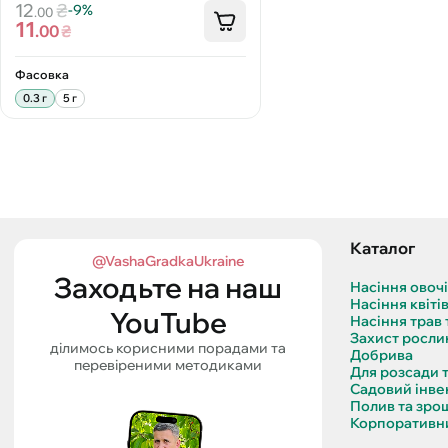
12
₴
-9%
.00
11
.00
₴
Фасовка
0.3 г
5 г
Каталог
@VashaGradkaUkraine
Заходьте на наш
Насіння овоч
Насіння квіті
YouTube
Насіння трав 
Захист росли
ділимось корисними порадами та
Добрива
перевіреними методиками
Для розсади 
Садовий інве
Полив та зро
Корпоративни