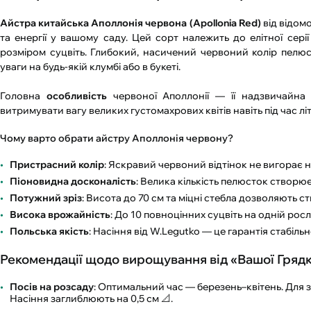
Айстра китайська Аполлонія червона (Apollonia Red)
від відом
та енергії у вашому саду. Цей сорт належить до елітної сер
розміром суцвіть. Глибокий, насичений червоний колір пелю
уваги на будь-якій клумбі або в букеті.
Головна
особливість
червоної Аполлонії — її надзвичайна м
витримувати вагу великих густомахрових квітів навіть під час лі
Чому варто обрати айстру Аполлонія червону?
Пристрасний колір
: Яскравий червоний відтінок не вигорає на
Піоновидна досконалість
: Велика кількість пелюсток створює 
Потужний зріз
: Висота до 70 см та міцні стебла дозволяють 
Висока врожайність
: До 10 повноцінних суцвіть на одній рос
Польська якість
: Насіння від W.Legutko — це гарантія стабільно
Рекомендації щодо вирощування від «Вашої Грядк
Посів на розсаду
: Оптимальний час — березень–квітень. Для 
Насіння заглиблюють на 0,5 см 📐.