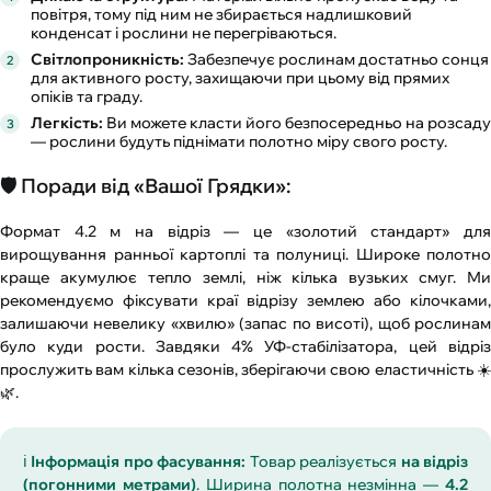
повітря, тому під ним не збирається надлишковий
конденсат і рослини не перегріваються.
Світлопроникність:
Забезпечує рослинам достатньо сонця
для активного росту, захищаючи при цьому від прямих
опіків та граду.
Легкість:
Ви можете класти його безпосередньо на розсаду
— рослини будуть піднімати полотно міру свого росту.
🛡️ Поради від «Вашої Грядки»:
Формат 4.2 м на відріз — це «золотий стандарт» для
вирощування ранньої картоплі та полуниці. Широке полотно
краще акумулює тепло землі, ніж кілька вузьких смуг. Ми
рекомендуємо фіксувати краї відрізу землею або кілочками,
залишаючи невелику «хвилю» (запас по висоті), щоб рослинам
було куди рости. Завдяки 4% УФ-стабілізатора, цей відріз
прослужить вам кілька сезонів, зберігаючи свою еластичність ☀️
🌿.
ℹ️
Інформація про фасування:
Товар реалізується
на відріз
(погонними метрами)
. Ширина полотна незмінна —
4.2