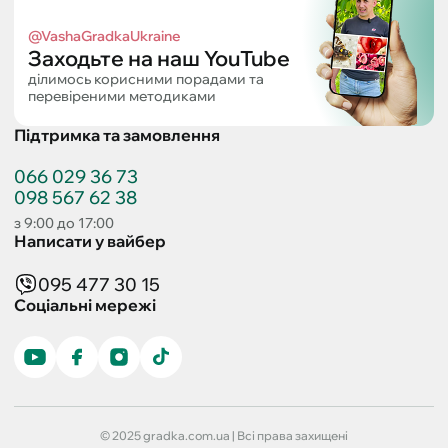
@VashaGradkaUkraine
Заходьте на наш YouTube
ділимось корисними порадами та
перевіреними методиками
Підтримка та замовлення
066 029 36 73
098 567 62 38
з 9:00 до 17:00
Написати у вайбер
095 477 30 15
Соціальні мережі
© 2025 gradka.com.ua | Всі права захищені