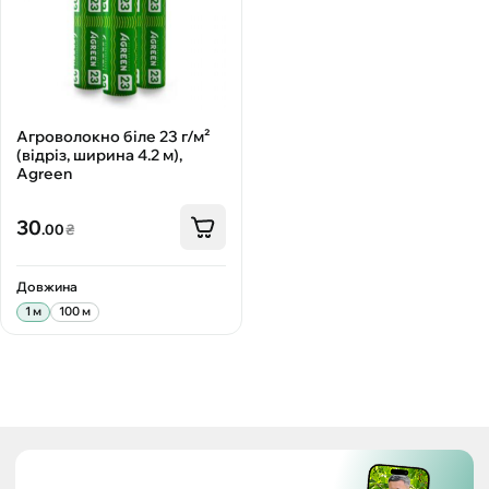
Агроволокно біле 23 г/м²
(відріз, ширина 4.2 м),
Agreen
30
.00
₴
Довжина
1 м
100 м