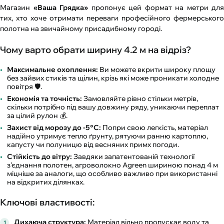
Магазин
«Ваша Грядка»
пропонує цей формат на метри для
тих, хто хоче отримати переваги професійного фермерського
полотна на звичайному присадибному городі.
Чому варто обрати ширину 4.2 м на відріз?
Максимальне охоплення:
Ви можете вкрити широку площу
без зайвих стиків та щілин, крізь які може проникати холодне
повітря 🛡️.
Економія та точність:
Замовляйте рівно стільки метрів,
скільки потрібно під вашу довжину ряду, уникаючи переплат
за цілий рулон 💰.
Захист від морозу до -5°С:
Попри свою легкість, матеріал
надійно утримує тепло ґрунту, рятуючи ранню картоплю,
капусту чи полуницю від весняних примх погоди.
Стійкість до вітру:
Завдяки запатентованій технології
з'єднання полотен, агроволокно Agreen шириною понад 4 м
міцніше за аналоги, що особливо важливо при використанні
на відкритих ділянках.
Ключові властивості:
Дихаюча структура:
Матеріал вільно пропускає воду та