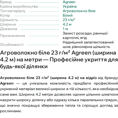
Бренд
Agreen
Країна виробництва
Україна
Тип матеріалу
Агроволокно біле
Колір
Білий
Щільність
23 г/м²
Ширина
4.2 м
Довжина
1 м
Захист розсади, ранньої
Призначення
картоплі, ягід
Надміцний запатентований
Особливості
шов; рівномірна щільність
Агроволокно біле 23 г/м² Agreen (ширина
4.2 м) на метри — Професійне укриття для
будь-якої ділянки
Агроволокно біле 23 г/м² (ширина 4.2 м) на відріз
від бренд
Agreen
— це унікальна можливість придбати професійний
укривний матеріал великої ширини в тій кількості, яка необхідна
саме вам. Ширина 4.2 метри дозволяє одним цільним шматком
накрити широку ділянку або одразу кілька паралельних грядок,
що значно покращує збереження тепла та спрощує догляд за
рослинами.