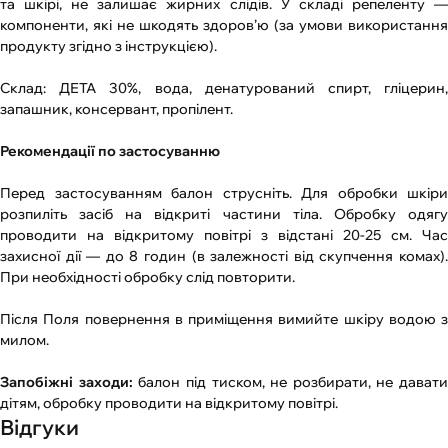
та шкірі, не залишає жирних слідів. У складі репеленту —
компоненти, які не шкодять здоров’ю (за умови використання
продукту згідно з інструкцією).
Склад: ДЕТА 30%, вода, денатурований спирт, гліцерин,
запашник, консервант, пропілент.
Рекомендації по застосуванню
Перед застосуванням балон струсніть. Для обробки шкіри
розпиліть засіб на відкриті частини тіла. Обробку одягу
проводити на відкритому повітрі з відстані 20-25 см. Час
захисної дії — до 8 годин (в залежності від скупчення комах).
При необхідності обробку слід повторити.
Після Поля повернення в приміщення вимийте шкіру водою з
милом.
Запобіжні заходи:
балон під тиском, не розбирати, не давати
дітям, обробку проводити на відкритому повітрі.
Відгуки