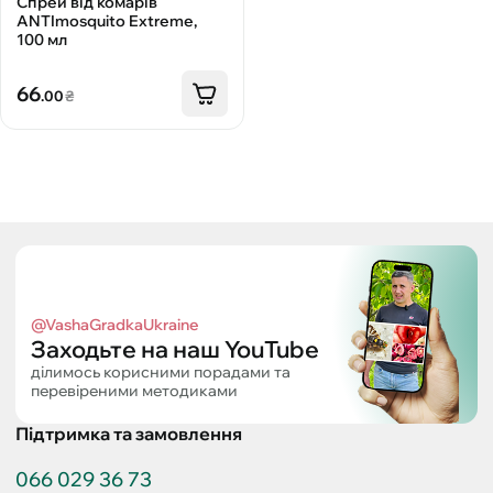
Спрей від комарів
ANTImosquito Extreme,
100 мл
66
.00
₴
@VashaGradkaUkraine
Заходьте на наш YouTube
ділимось корисними порадами та
перевіреними методиками
Підтримка та замовлення
066 029 36 73