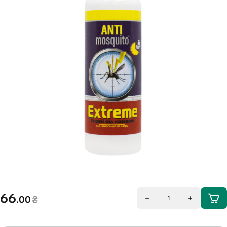
66
.00
₴
1