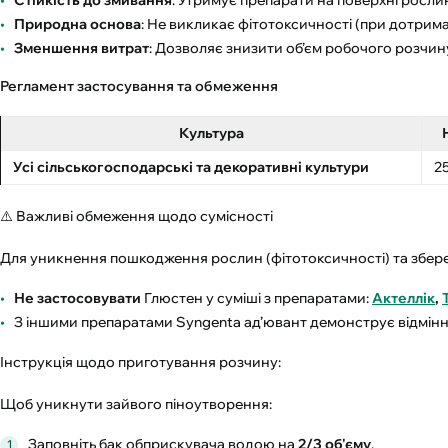
Природна основа
: Не викликає фітотоксичності (при дотрим
Зменшення витрат
: Дозволяє знизити об’єм робочого розчин
Регламент застосування та обмеження
Культура
Усі сільськогосподарські та декоративні культури
25
⚠️ Важливі обмеження щодо сумісності
Для уникнення пошкодження рослин (фітотоксичності) та збере
Не застосовувати
Глюстен у суміші з препаратами:
Актеллік
,
З іншими препаратами Syngenta ад’ювант демонструє відмінну
Інструкція щодо приготування розчину:
Щоб уникнути зайвого піноутворення:
Заповніть бак обприскувача водою на
2/3 об'єму
.