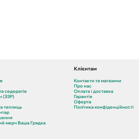
Клієнтам
ів
Контакти та магазини
в
Про нас
та седератів
Оплата і доставка
н (ЗЗР)
Гарантія
Оферта
та теплиць
Політика конфіденційності
нтар
шення
й мерч Ваша Грядка