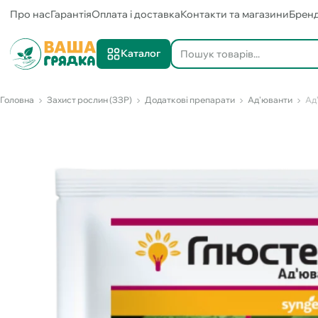
Про нас
Гарантія
Оплата і доставка
Контакти та магазини
Брен
Каталог
Головна
Захист рослин (ЗЗР)
Додаткові препарати
Ад'юванти
Ад