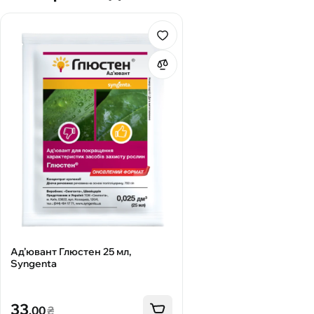
Ад’ювант Глюстен 25 мл,
Syngenta
33
.00
₴