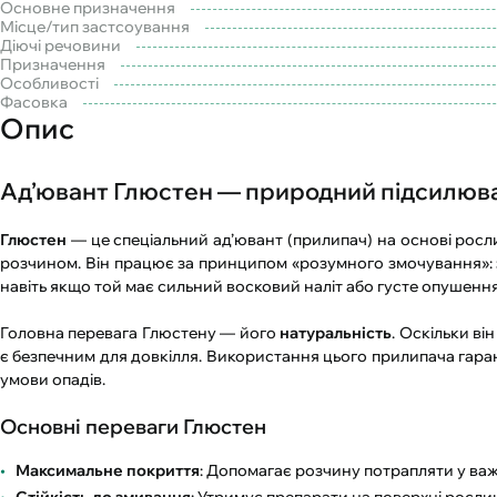
Основне призначення
Місце/тип застсоування
Діючі речовини
Призначення
Особливості
Фасовка
Опис
Ад’ювант Глюстен — природний підсилюва
Глюстен
— це спеціальний ад’ювант (прилипач) на основі рос
розчином. Він працює за принципом «розумного змочування»: з
навіть якщо той має сильний восковий наліт або густе опушення 
Головна перевага Глюстену — його
натуральність
. Оскільки ві
є безпечним для довкілля. Використання цього прилипача гаран
умови опадів.
Основні переваги Глюстен
Максимальне покриття
: Допомагає розчину потрапляти у важк
Стійкість до змивання
: Утримує препарати на поверхні рослин