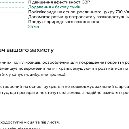
Підвищення ефективності ЗЗР
Додавання у бакову суміш
Поліглікозиди на основі рослинного цукру 700 г/л
Допомагає розчину потрапляти у важкодоступні мі
Продукт природнього походження
25 мл
ч вашого захисту
линних поліглікозидів, розроблений для покращення покриття 
меншує поверхневий натяг краплі, змушуючи її розтікатися по 
(як у капусти, цибулі чи троянд).
н створений на основі цукрів, він не пошкоджує захисний шар с
тує, що препарати не стечуть на землю, а надійно захистять ро
одоступні місця та під листя.
и навіть після дощу.