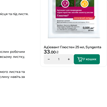
сця та під листя.
Ад’ювант Глюстен 25 мл, Syngenta
33
рослин робочим
.00
₴
всьому листку,
У кошик
1
амого листка та
слину навіть за