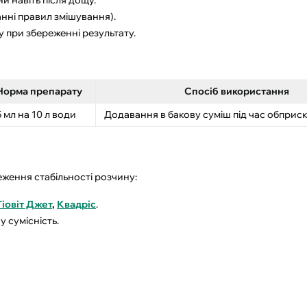
анні правил змішування).
у при збереженні результату.
Норма препарату
Спосіб використання
 мл на 10 л води
Додавання в бакову суміш під час обприс
ження стабільності розчину:
Тіовіт Джет
,
Квадріс
.
 сумісність.