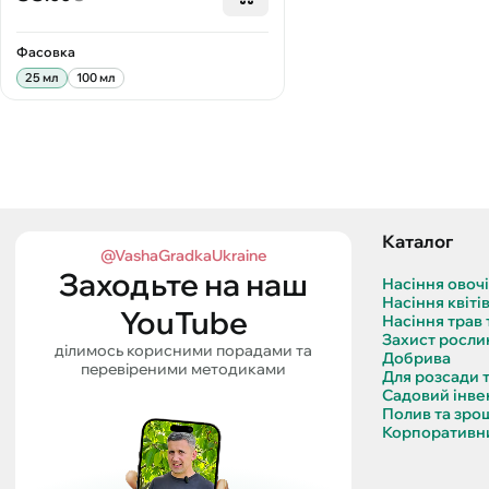
Фасовка
25 мл
100 мл
Каталог
@VashaGradkaUkraine
Заходьте на наш
Насіння овоч
Насіння квіті
YouTube
Насіння трав 
Захист росли
ділимось корисними порадами та
Добрива
перевіреними методиками
Для розсади 
Садовий інве
Полив та зро
Корпоративни