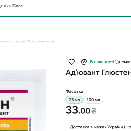
ди
Акції
Блог
’ювант Глюстен 25 мл, Syngenta
В наявності
немає
Ад’ювант Глюстен
Фасовка
25 мл
100 мл
33
.00
₴
Доставка в межах України (Н