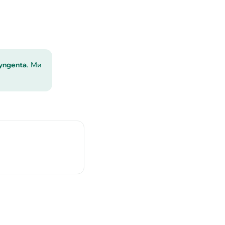
yngenta
. Ми