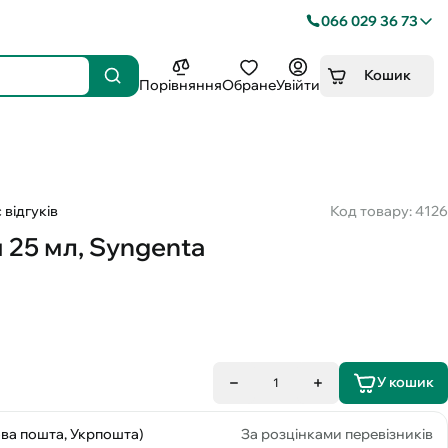
066 029 36 73
Кошик
Порівняння
Обране
Увійти
 відгуків
Код товару: 4126
 25 мл, Syngenta
У кошик
1
ова пошта, Укрпошта)
За розцінками перевізників