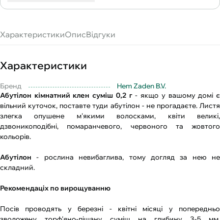
Характеристики
Опис
Відгуки
Характеристики
Бренд
Hem Zaden B.V.
Абутілон кімнатний клен суміш 0,2 г
- якщо у вашому домі 
вільний куточок, поставте туди абутілон - не прогадаєте. Листя
злегка опушене м'якими волосками, квіти великі,
дзвоникоподібні, помаранчевого, червоного та жовтого
кольорів.
Абутілон
- рослина невибаглива, тому догляд за нею не
складний.
Рекомендаціх по вирощуванню
Посів проводять у березні - квітні місяці у попередньо
зволожену торф'яно-піщану суміш на глибину 3-5 мм.