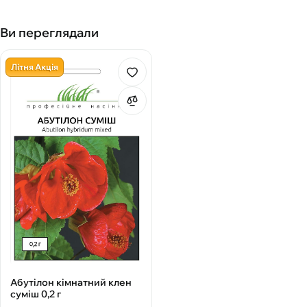
Ви переглядали
Літня Акція
Абутілон кімнатний клен
суміш 0,2 г