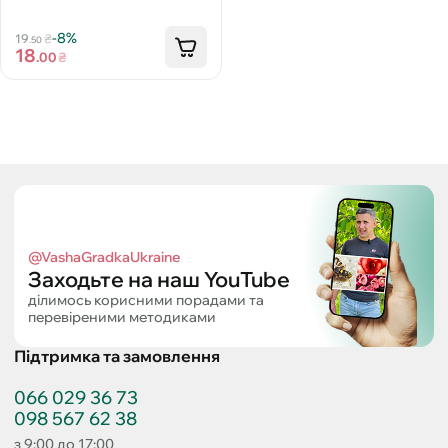
-8%
19
₴
.50
18
.00
₴
@VashaGradkaUkraine
Заходьте на наш YouTube
ділимось корисними порадами та
перевіреними методиками
Підтримка та замовлення
066 029 36 73
098 567 62 38
з 9:00 до 17:00