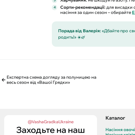
Сорти-рекомендації:
для висадки с
насіння за один сезон – обирайте
Е
Порада від Валерія:
«Дбайте про сво
родить!» ☀️🌿
Експертна схема догляду за полуницею на
весь сезон від «Вашої Грядки»
Каталог
@VashaGradkaUkraine
Заходьте на наш
Насіння овоч
Насіння квіті