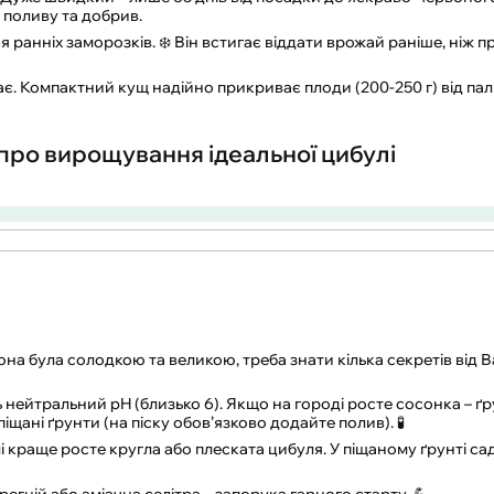
 поливу та добрив.
ься ранніх заморозків. ❄️ Він встигає віддати врожай раніше, ніж
є. Компактний кущ надійно прикриває плоди (200-250 г) від па
 про вирощування ідеальної цибулі
она була солодкою та великою, треба знати кілька секретів від В
нейтральний pH (близько 6). Якщо на городі росте сосонка – ґ
щані ґрунти (на піску обов’язково додайте полив). 🧪
і краще росте кругла або плеската цибуля. У піщаному ґрунті саді
егній або аміачна селітра – запорука гарного старту. 💪