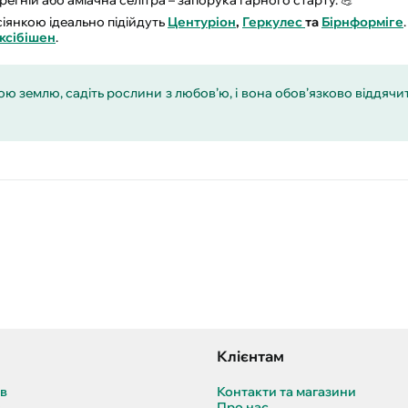
іянкою ідеально підійдуть
Центуріон
,
Геркулес
та
Бірнформіге
ксібішен
.
ю землю, садіть рослини з любов’ю, і вона обов’язково віддяч
Клієнтам
ів
Контакти та магазини
в
Про нас