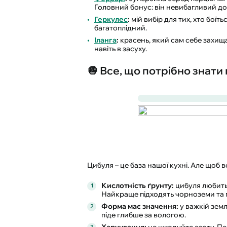
Головний бонус: він невибагливий до
Геркулес
:
мій вибір для тих, хто боїт
багатоплідний.
Іланга
:
красень, який сам себе захища
навіть в засуху.
🧅 Все, що потрібно знати
Цибуля – це база нашої кухні. Але щоб в
Кислотність ґрунту:
цибуля любить 
Найкраще підходять чорноземи та пі
Форма має значення:
у важкій земл
піде глибше за вологою.
Харчування:
не шкодуйте азоту. Пер