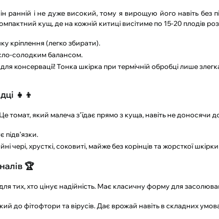
ін ранній і не дуже високий, тому я вирощую його навіть без п
омпактний кущ, де на кожній китиці висітиме по 15-20 плодів роз
ку кріплення (легко збирати).
исло-солодким балансом.
ля консервації! Тонка шкірка при термічній обробці лише злегка 
дці 👧👦
. Це томат, який малеча з’їдає прямо з куща, навіть не доносячи 
 підв’язки.
ні чері, хрусткі, соковиті, майже без корінців та жорсткої шкірк
налів 🏆
я тих, хто цінує надійність. Має класичну форму для засолюва
йкий до фітофтори та вірусів. Дає врожай навіть в складних умова