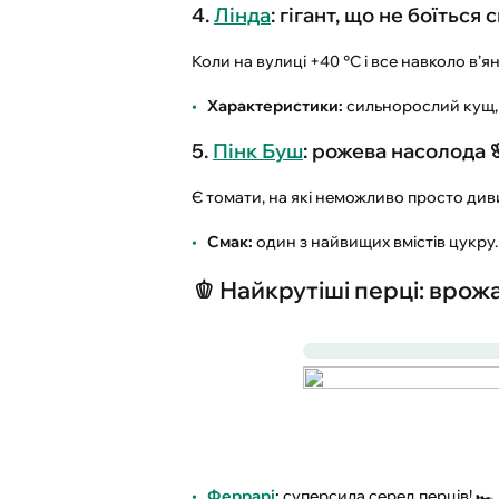
4.
Лінда
: гігант, що не боїться 
Коли на вулиці +40 °C і все навколо в’я
Характеристики:
сильнорослий кущ, п
5.
Пінк Буш
: рожева насолода 
Є томати, на які неможливо просто дивит
Смак:
один з найвищих вмістів цукру.
🫑 Найкрутіші перці: врож
Феррарі
:
суперсила серед перців! 🏎️