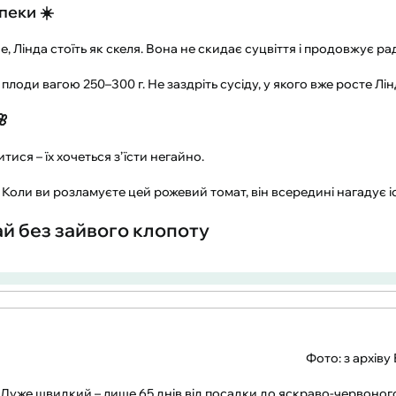
спеки ☀️
не, Лінда стоїть як скеля. Вона не скидає суцвіття і продовжує р
лоди вагою 250–300 г. Не заздріть сусіду, у якого вже росте Лі
🌸
ися – їх хочеться з’їсти негайно.
 Коли ви розламуєте цей рожевий томат, він всередині нагадує 
ай без зайвого клопоту
Фото: з архіву
 Дуже швидкий – лише 65 днів від посадки до яскраво-червоного к