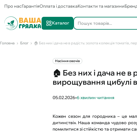
Про нас
Гарантія
Оплата і доставка
Контакти та магазини
Брен
Каталог
Головна
Блог
🏠 Без них і дача не в радість: золота колекція томатів, 
Насіння овочів
🏠 Без них і дача не в
вирощування цибулі в
05.02.2026
•
6 хвилин читання
Кожен сезон для городника – це мал
дитинстві». Наша команда чудово розум
помилитися зі стійкістю та отримати са