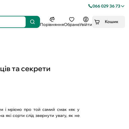
066 029 36 73
Кошик
Порівняння
Обране
Увійти
рців та секрети
м і мріємо про той самий смак «як у
а які сорти слід звернути увагу, як не