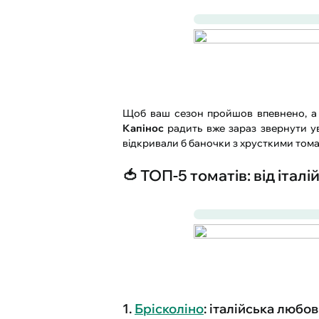
Щоб ваш сезон пройшов впевнено, а 
Капінос
радить вже зараз звернути ув
відкривали б баночки з хрусткими тома
🍅 ТОП-5 томатів: від іта
1.
Брісколіно
: італійська любо