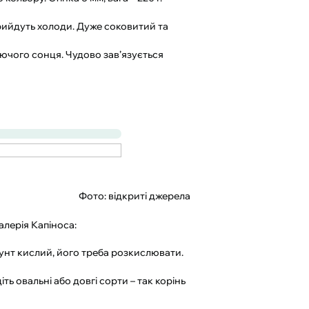
 прийдуть холоди. Дуже соковитий та
лючого сонця. Чудово зав’язується
Фото: відкриті джерела
алерія Капіноса:
рунт кислий, його треба розкислювати.
ть овальні або довгі сорти – так корінь