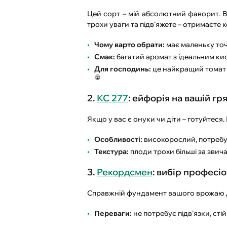
Цей сорт – мій абсолютний фаворит. В
трохи уваги та підв’яжете – отримаєте к
Чому варто обрати:
має маленьку точ
Смак:
багатий аромат з ідеальним к
Для господинь:
це найкращий томат д
🥫
2.
КС 277
: ейфорія на вашій гря
Якщо у вас є онуки чи діти – готуйтеся
Особливості:
високорослий, потребує
Текстура:
плоди трохи більші за звичай
3.
Рекордсмен
: вибір професіо
Справжній фундамент вашого врожаю дл
Переваги:
не потребує підв’язки, сті