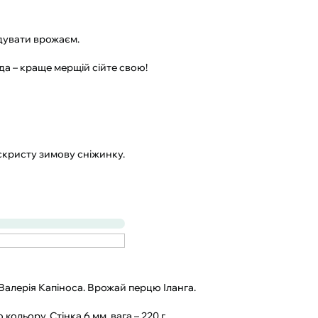
адувати врожаєм.
нда – краще мерщій сійте свою!
іскристу зимову сніжинку.
 Валерія Капіноса. Врожай перцю Іланга.
ольору. Стінка 6 мм, вага – 220 г.