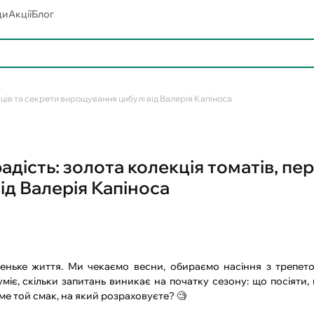
ди
Акції
Блог
перців та секрети вирощування цибулі від Валерія Капіноса
 радість: золота колекція томатів, пе
ід Валерія Капіноса
еньке життя. Ми чекаємо весни, обираємо насіння з трепето
іє, скільки запитань виникає на початку сезону: що посіяти, н
ме той смак, на який розраховуєте? 🧐