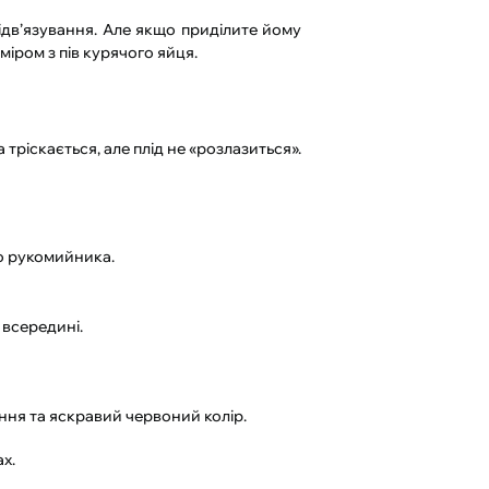
ідв’язування. Але якщо приділите йому
міром з пів курячого яйця.
тріскається, але плід не «розлазиться».
до рукомийника.
и всередині.
ння та яскравий червоний колір.
х.