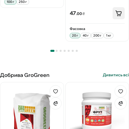
100 г
250 г
47
.00
₴
Фасовка
20 г
40 г
200 г
1 кг
Добрива GroGreen
Дивитись всі