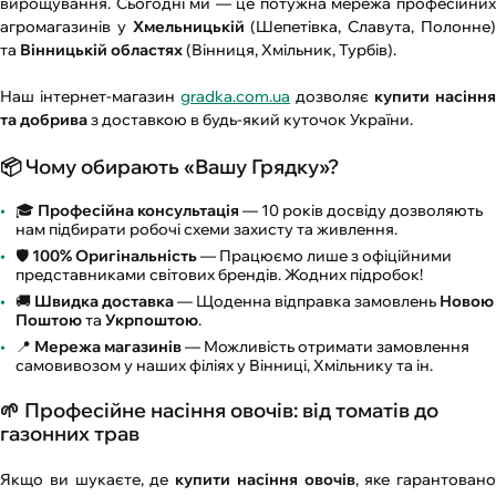
вирощування. Сьогодні ми — це потужна мережа професійних
агромагазинів у
Хмельницькій
(Шепетівка, Славута, Полонне
та
Вінницькій областях
(Вінниця, Хмільник, Турбів).
Наш інтернет-магазин
gradka.com.ua
дозволяє
купити насіння
та добрива
з доставкою в будь-який куточок України.
📦 Чому обирають «Вашу Грядку»?
🎓
Професійна консультація
— 10 років досвіду дозволяють
нам підбирати робочі схеми захисту та живлення.
🛡️
100% Оригінальність
— Працюємо лише з офіційними
представниками світових брендів. Жодних підробок!
🚚
Швидка доставка
— Щоденна відправка замовлень
Новою
Поштою
та
Укрпоштою
.
📍
Мережа магазинів
— Можливість отримати замовлення
самовивозом у наших філіях у Вінниці, Хмільнику та ін.
🌱 Професійне насіння овочів: від томатів до
газонних трав
Якщо ви шукаєте, де
купити насіння овочів
, яке гарантовано