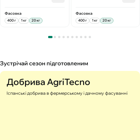
Фасовка
Фасовка
400 г
1 кг
20 кг
400 г
1 кг
20 кг
Зустрічай сезон підготовленим
Добрива AgriTecno
Іспанські добрива в фермерському і дачному фасуванні