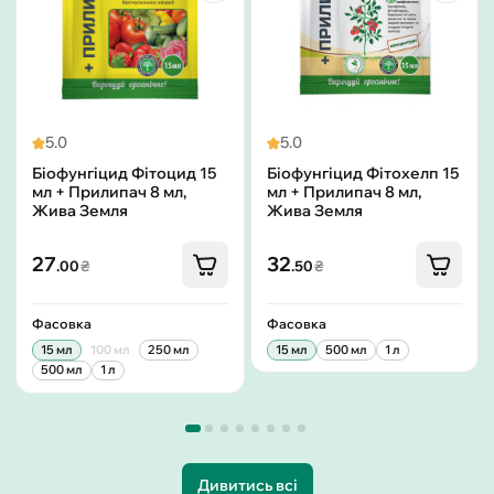
5.0
5.0
Біофунгіцид Фітоцид 15
Біофунгіцид Фітохелп 15
мл + Прилипач 8 мл,
мл + Прилипач 8 мл,
Жива Земля
Жива Земля
27
32
.00
₴
.50
₴
Фасовка
Фасовка
15 мл
100 мл
250 мл
15 мл
500 мл
1 л
500 мл
1 л
Дивитись всі