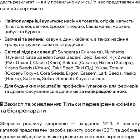
дасть результат — ви у правильному місці. У нас представлений
повний асортимент:
Найпопулярніші культури:
насіння томатів, огірків, капусти
(білоголової, цвітної, броколі), перцю, баклажанів, моркви,
цибулі та буряка.
Бахчеві та зелень:
кавуни, дині, кабачки, а також насіння
кропу, петрушки, салатів та редиски.
Світові лідери селекції:
Syngenta (Сингента), Nunhems
(Нунемс), Enza Zaaden (Енза Заден), Bejo (Бейо), Rijk Zwaan
(Рійк Цваан), Clause (Клоз),Sakata (Саката), Hazera (Хазера),
Kitano Seeds (Кітано), Takii Seed (Такі Сід), Yuksel Tohum
(Юксель Тохум), Cora Seeds, Ergon, Esasem, Lark Seeds, Nasko
(Наско), Satimex, Solare Sementi, Коуел та інші.
Для будь-яких масштабів:
професійні упаковки для фермерів
та дрібне фасування для дачників за
найкращою ціною
.
🧪 Захист та живлення: Тільки перевірена «хімія»
та біопрепарати
Зберегти рослину здоровою — завдання №1. У нашому
каталозі представлені засоби захисту рослин (ЗЗР) та добрива
від компаній, що визначають розвиток світового агросектору: