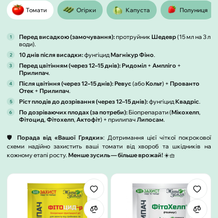
Томати
Огірки
Капуста
Полуниця
Перед висадкою (замочування):
протруйник
Шедевр
(15 мл на 3 л
води).
10 днів після висадки:
фунгіцид
Магнікур Фіно
.
Перед цвітінням (через 12–15 днів):
Ридоміл
+
Ампліго
+
Прилипач
.
Після цвітіння (через 12–15 днів):
Ревус
(або
Кольт
) +
Прованто
Отек
+
Прилипач
.
Ріст плодів до дозрівання (через 12–15 днів):
фунгіцид
Квадріс
.
По дозріваючих плодах (за потреби):
Біопрепарати (
Мікохелп
,
Фітоцид
,
Фітохелп
,
Актофіт
) + прилипач
Липосам
.
🛡️
Порада від «Вашої Грядки»
: Дотримання цієї чіткої покрокової
схеми надійно захистить ваші томати від хвороб та шкідників на
кожному етапі росту.
Менше зусиль — більше врожай!
☀️🧺