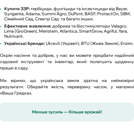
Купити ЗЗР:
гербіциди, фунгіциди та інсектициди від Bayer,
Syngenta, Adama, Summi Аgro, DuPont, BASF, ProtectOn, SBM,
Сімейний Сад, Спектр Сад та багато інших.
Ефективне живлення:
добрива та біостимулятори Valagro,
Lima (GroGreen), Meristem, Atlantica, SmartGrow, Agriful, Yara,
Nutrivant.
Українські бренди:
Ukravit (Укравіт), BTU (Жива Земля), Enzim.
Окрім насіння та добрив, у нас ви можете придбати надійний
садовий інструмент та інвентар, який полегшить щоденну
працю в саду.
Ми віримо, що українська земля здатна на неймовірні
результати. Обирайте якість, перевірену часом, у магазині
«Ваша Грядка».
Менше зусиль — більше врожай!