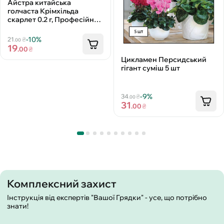
Айстра китайська
голчаста Крімхільда
скарлет 0.2 г, Професійне
насіння
-10%
21
₴
.00
19
.00
₴
Цикламен Персидський
гігант суміш 5 шт
-9%
34
₴
.00
31
.00
₴
Комплексний захист
Інструкція від експертів "Вашої Грядки" - усе, що потрібно
знати!