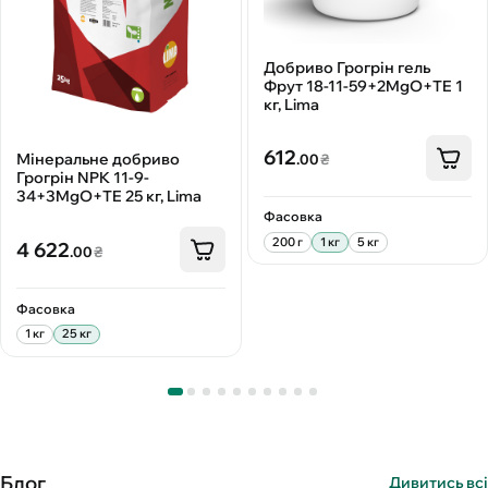
Добриво Грогрін гель
Фрут 18-11-59+2MgO+TE 1
кг, Lima
612
Мінеральне добриво
.00
₴
Грогрін NPK 11-9-
34+3MgО+TE 25 кг, Lima
Фасовка
200 г
1 кг
5 кг
4 622
.00
₴
Фасовка
1 кг
25 кг
Блог
Дивитись всі