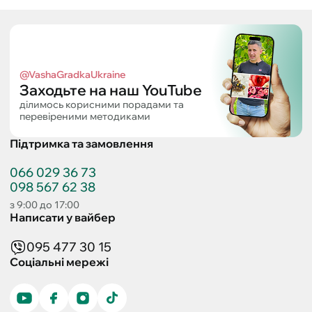
@VashaGradkaUkraine
Заходьте на наш YouTube
ділимось корисними порадами та
перевіреними методиками
Підтримка та замовлення
066 029 36 73
098 567 62 38
з 9:00 до 17:00
Написати у вайбер
095 477 30 15
Соціальні мережі