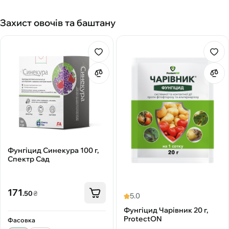
Захист овочів та баштану
Фунгіцид Синекура 100 г,
Спектр Сад
171
.50
₴
5.0
Фунгіцид Чарівник 20 г,
ProtectON
Фасовка